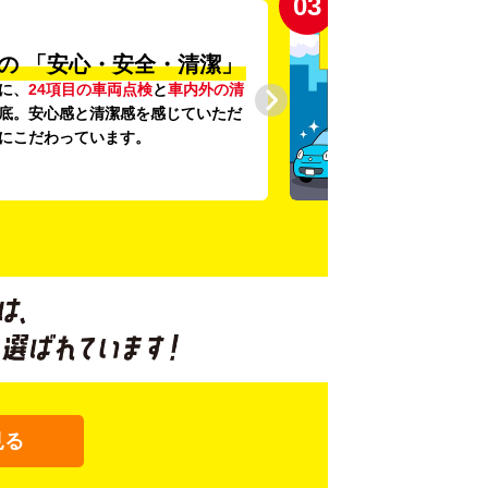
03
の
「安心・安全・清潔」
に、
24項目の車両点検
と
車内外の清
底。安心感と清潔感を感じていただ
にこだわっています。
見る