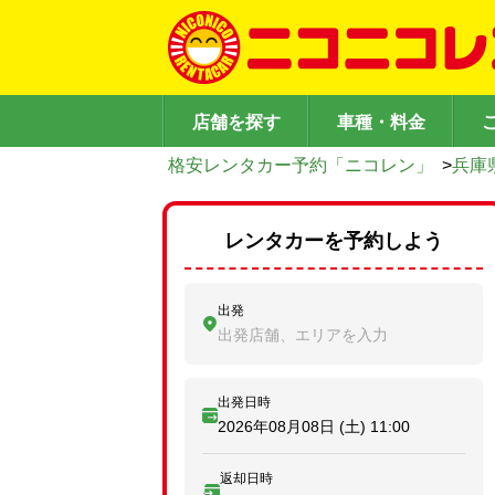
店舗を探す
車種・料金
格安レンタカー予約「ニコレン」
>
兵庫
レンタカーを予約しよう
出発
出発店舗、エリアを入力
出発日時
2026年08月08日 (土)
11:00
返却日時