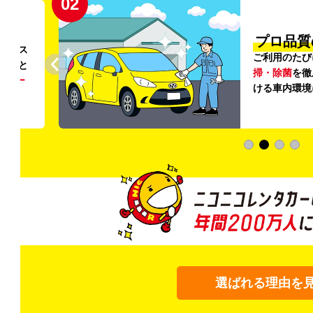
02
円〜
プロ品質
リンス
ご利用のたび
ること
掃・除菌
を徹
う
リー
ける車内環境
選ばれる理由を