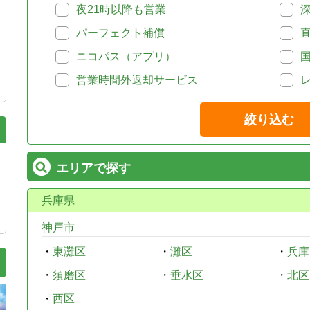
夜21時以降も営業
パーフェクト補償
ニコパス（アプリ）
営業時間外返却サービス
絞り込む
エリアで探す
兵庫県
神戸市
・
東灘区
・
灘区
・
兵庫
・
須磨区
・
垂水区
・
北区
・
西区