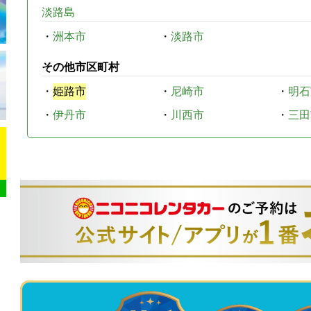
淡路島
・
洲本市
・
淡路市
その他市区町村
・
姫路市
・
尼崎市
・
明石
・
伊丹市
・
川西市
・
三田