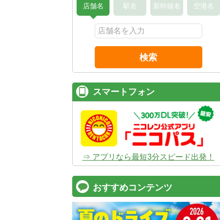
店舗名
駅名
新幹線名
空港名
検索
スマートフォン
⇒ アプリなら最短3分スピード出発！
おすすめコンテンツ