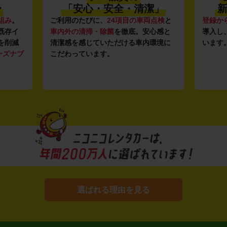
〜
「安心・安全・清潔」
新
組み
。
ご利用のたびに、
24項目の車両点検
と
登録か
既存イ
車内外の清掃・除菌
を徹底。安心感と
導入し
を削減
清潔感を感じていただける車内環境に
います
ーズナブ
こだわっています。
選ばれる理由を見る