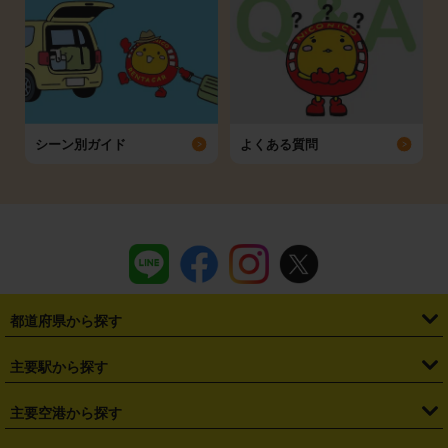
シーン別ガイド
よくある質問
都道府県から探す
・
北海道
・
青森県
・
岩手県
・
宮城県
・
秋田県
・
山形県
主要駅から探す
・
福島県
・
東京都
・
神奈川県
・
埼玉県
・
千葉県
・
茨城県
・
札幌駅
・
仙台駅
・
新宿駅
・
池袋駅
・
渋谷駅
・
東京駅
主要空港から探す
・
栃木県
・
群馬県
・
山梨県
・
愛知県
・
静岡県
・
岐阜県
・
横浜駅
・
川崎駅
・
大宮駅
・
西船橋駅
・
柏駅
・
名古屋駅