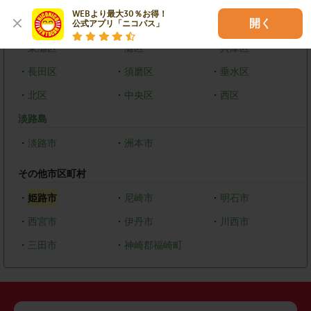
WEBより最大30％お得！

開く
神戸市
公式アプリ「ニコパス」
・
東灘区
・
灘区
・
兵庫区
・
長田区
・
須磨区
・
垂水区
・
北区
・
中央区
・
西区
淡路島
・
淡路市
・
洲本市
その他市区町村
・
姫路市
・
尼崎市
・
明石市
・
西宮市
・
伊丹市
・
川西市
・
三田市
・
神崎郡福崎町