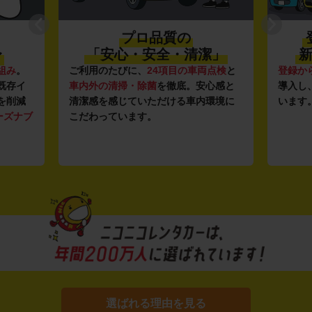
プロ品質の
〜
「安心・安全・清潔」
新
組み
。
ご利用のたびに、
24項目の車両点検
と
登録か
既存イ
車内外の清掃・除菌
を徹底。安心感と
導入し
を削減
清潔感を感じていただける車内環境に
います
ーズナブ
こだわっています。
選ばれる理由を見る