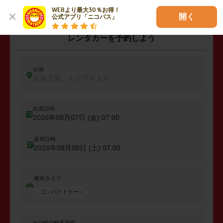
WEBより最大30％お得！

開く
公式アプリ「ニコパス」
レンタカーを予約しよう
出発
出発店舗、エリアを入力
出発日時
2026年08月07日 (金)
07:00
返却日時
2026年08月08日 (土)
07:00
車両タイプ
コンパクトカー
その他の検索条件