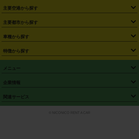
・
福島県
・
東京都
・
神奈川県
・
埼玉県
・
千葉県
・
茨城県
・
札幌駅
・
仙台駅
・
新宿駅
・
池袋駅
・
渋谷駅
・
東京駅
主要空港から探す
・
栃木県
・
群馬県
・
山梨県
・
愛知県
・
静岡県
・
岐阜県
・
横浜駅
・
川崎駅
・
大宮駅
・
西船橋駅
・
柏駅
・
名古屋駅
・
新千歳空港
・
仙台空港
主要都市から探す
・
長野県
・
新潟県
・
富山県
・
石川県
・
福井県
・
大阪府
・
大阪駅
・
難波駅
・
三宮駅
・
京都駅
・
広島駅
・
博多駅
・
成田空港
・
羽田空港
・
兵庫県
・
京都府
・
滋賀県
・
和歌山県
・
奈良県
・
三重県
・
札幌市
・
仙台市
車種から探す
・
熊本駅
・
那覇空港駅
・
中部国際空港セントレア
・
関西国際空港
・
鳥取県
・
島根県
・
岡山県
・
広島県
・
山口県
・
徳島県
・
千葉市
・
さいたま市
・
軽自動車
・
コンパクトカー
・
ステーションワゴン・セダン
特徴から探す
・
大阪国際空港（伊丹空港）
・
神戸空港
・
香川県
・
愛媛県
・
高知県
・
福岡県
・
佐賀県
・
長崎県
・
横浜市
・
川崎市
・
ミニバン・ワンボックス
・
高級ミニバン・ワンボックス
・
SUV
・
岡山空港
・
徳島空港
・
ハイブリッド
・
宅配レンタカー
・
ETCカードレンタル
・
熊本県
・
大分県
・
宮崎県
・
鹿児島県
・
沖縄県
・
相模原市
・
新潟市
メニュー
・
軽トラック・商用バン
・
福岡空港
・
鹿児島空港
・
長期レンタル
・
深夜時間帯レンタル
・
免責補償プラス
・
静岡市
・
浜松市
・
・
トラック・バン
トップページ
・
はじめての方へ
・
ご利用案内
(タウンエースバン、ライトエースバン等)
企業情報
・
那覇空港
・
パーフェクト補償
・
スタッドレスタイヤ
・
直前予約
・
名古屋市
・
京都市
・
・
トラック・バン
ベストレート保証
・
予約から返却まで
・
・
店舗オリジナル
利用シーン別ガイ
(ハイエースバン・キャラバン等)
・
・
ニコパス(アプリ)
会社概要
・
ニュース
・
国際運転免許証
・
フランチャイズ募集
・
営業時間外返却サービス
・
個人情報保護
関連サービス
・
大阪市
・
堺市
ド
・
・
レッカー搬送サービス
カスタマーハラスメントに対する基本方針
・
神戸市
・
岡山市
・
・
車種・料金
カーリースなら「定額ニコノリパック」
・
店舗を探す
・
キャンペーン
© NICONICO RENT A CAR
・
特定商取引法に基づく表記
・
旅行業約款
・
広島市
・
北九州市
・
・
会員特典
超短期カーリースの「ニコリース」
・
選ばれる理由
・
安心・安全への取
り組み
・
福岡市
・
熊本市
・
清潔・快適な車内
・
徹底した車両点検
・
新しいクルマ