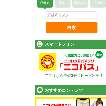
店舗名
駅名
新幹線名
空港名
検索
スマートフォン
⇒ アプリなら最短3分スピード出発！
おすすめコンテンツ