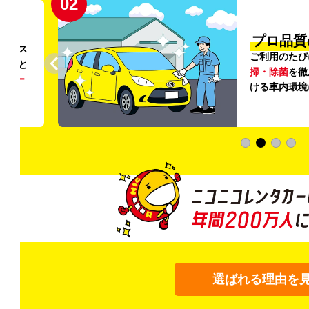
02
円〜
プロ品質
リンス
ご利用のたび
ること
掃・除菌
を徹
う
リー
ける車内環境
選ばれる理由を