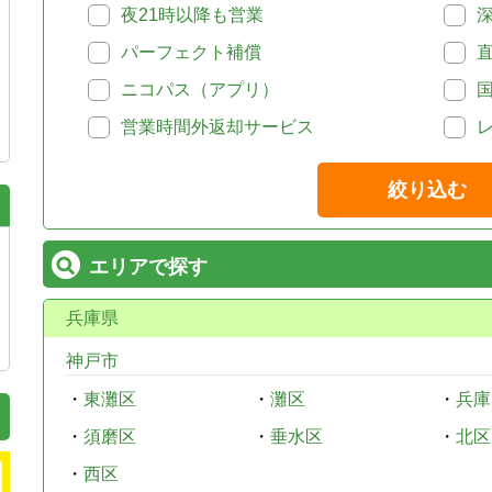
夜21時以降も営業
パーフェクト補償
ニコパス（アプリ）
営業時間外返却サービス
絞り込む
エリアで探す
兵庫県
神戸市
・
東灘区
・
灘区
・
兵庫
・
須磨区
・
垂水区
・
北区
・
西区