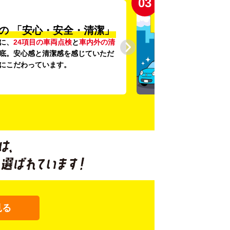
03
の
「安心・安全・清潔」
に、
24項目の車両点検
と
車内外の清
底。安心感と清潔感を感じていただ
にこだわっています。
見る