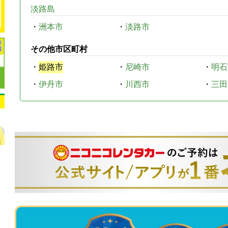
淡路島
・
洲本市
・
淡路市
その他市区町村
・
姫路市
・
尼崎市
・
明石
・
伊丹市
・
川西市
・
三田