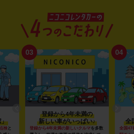
03
04
登録から4年未満の
潔」
新しい車がいっぱい♪
全
点検
と
登録から4年未満の新しいクルマ
を多数
全国47