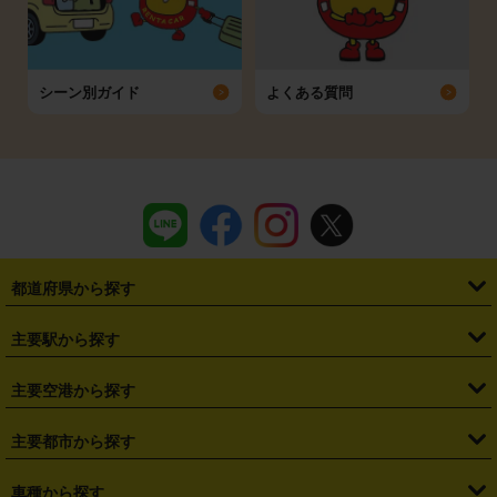
シーン別ガイド
よくある質問
都道府県から探す
・
北海道
・
青森県
・
岩手県
・
宮城県
・
秋田県
・
山形県
主要駅から探す
・
福島県
・
東京都
・
神奈川県
・
埼玉県
・
千葉県
・
茨城県
・
札幌駅
・
仙台駅
・
新宿駅
・
池袋駅
・
渋谷駅
・
東京駅
主要空港から探す
・
栃木県
・
群馬県
・
山梨県
・
愛知県
・
静岡県
・
岐阜県
・
横浜駅
・
川崎駅
・
大宮駅
・
西船橋駅
・
柏駅
・
名古屋駅
・
新千歳空港
・
仙台空港
主要都市から探す
・
長野県
・
新潟県
・
富山県
・
石川県
・
福井県
・
大阪府
・
大阪駅
・
難波駅
・
三宮駅
・
京都駅
・
広島駅
・
博多駅
・
成田空港
・
羽田空港
・
兵庫県
・
京都府
・
滋賀県
・
和歌山県
・
奈良県
・
三重県
・
札幌市
・
仙台市
車種から探す
・
熊本駅
・
那覇空港駅