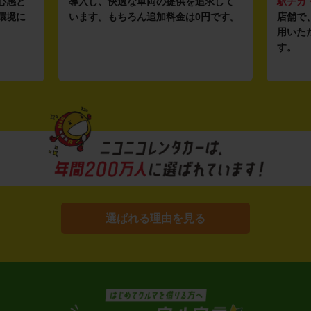
心感と
導入し、快適な車両の提供を追求して
駅チカ
環境に
います。もちろん追加料金は0円です。
店舗で
用いた
す。
選ばれる理由を見る