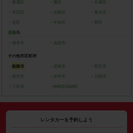
・
東灘区
・
灘区
・
兵庫区
・
長田区
・
須磨区
・
垂水区
・
北区
・
中央区
・
西区
淡路島
・
洲本市
・
淡路市
その他市区町村
・
姫路市
・
尼崎市
・
明石市
・
西宮市
・
伊丹市
・
川西市
・
三田市
・
神崎郡福崎町
レンタカーを予約しよう