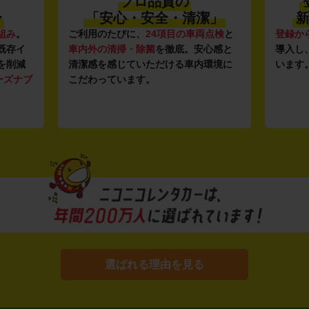
プロ品質の
〜
「安心・安全・清潔」
新
組み
。
ご利用のたびに、
24項目の車両点検
と
登録か
既存イ
車内外の清掃・除菌
を徹底。安心感と
導入し
を削減
清潔感を感じていただける車内環境に
います
ーズナブ
こだわっています。
選ばれる理由を見る