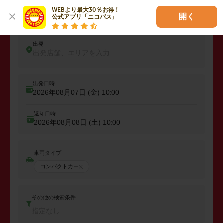
WEBより最大30％お得！

レンタカーを予約しよう
開く
公式アプリ「ニコパス」
出発
出発店舗、エリアを入力
出発日時
2026年08月07日 (金)
10:00
返却日時
2026年08月08日 (土)
10:00
車両タイプ
コンパクトカー
その他の検索条件
指定なし