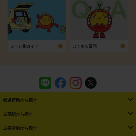
シーン別ガイド
よくある質問
都道府県から探す
・
北海道
・
青森県
・
岩手県
・
宮城県
・
秋田県
・
山形県
主要駅から探す
・
福島県
・
東京都
・
神奈川県
・
埼玉県
・
千葉県
・
茨城県
・
札幌駅
・
仙台駅
・
新宿駅
・
池袋駅
・
渋谷駅
・
東京駅
主要空港から探す
・
栃木県
・
群馬県
・
山梨県
・
愛知県
・
静岡県
・
岐阜県
・
横浜駅
・
川崎駅
・
大宮駅
・
西船橋駅
・
柏駅
・
名古屋駅