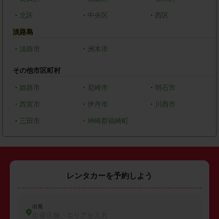
・
北区
・
中央区
・
西区
淡路島
・
淡路市
・
洲本市
その他市区町村
・
姫路市
・
尼崎市
・
明石市
・
西宮市
・
伊丹市
・
川西市
・
三田市
・
神崎郡福崎町
レンタカーを予約しよう
出発
出発店舗、エリアを入力