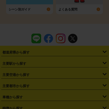
シーン別ガイド
よくある質問
都道府県から探す
・
北海道
・
青森県
・
岩手県
・
宮城県
・
秋田県
・
山形県
主要駅から探す
・
福島県
・
東京都
・
神奈川県
・
埼玉県
・
千葉県
・
茨城県
・
札幌駅
・
仙台駅
・
新宿駅
・
池袋駅
・
渋谷駅
・
東京駅
主要空港から探す
・
栃木県
・
群馬県
・
山梨県
・
愛知県
・
静岡県
・
岐阜県
・
横浜駅
・
川崎駅
・
大宮駅
・
西船橋駅
・
柏駅
・
名古屋駅
・
新千歳空港
・
仙台空港
主要都市から探す
・
長野県
・
新潟県
・
富山県
・
石川県
・
福井県
・
大阪府
・
大阪駅
・
難波駅
・
三宮駅
・
京都駅
・
広島駅
・
博多駅
・
成田空港
・
羽田空港
・
兵庫県
・
京都府
・
滋賀県
・
和歌山県
・
奈良県
・
三重県
・
札幌市
・
仙台市
車種から探す
・
熊本駅
・
那覇空港駅
・
中部国際空港セントレア
・
関西国際空港
・
鳥取県
・
島根県
・
岡山県
・
広島県
・
山口県
・
徳島県
・
千葉市
・
さいたま市
・
軽自動車
・
コンパクトカー
・
ステーションワゴン・セダン
特徴から探す
・
大阪国際空港（伊丹空港）
・
神戸空港