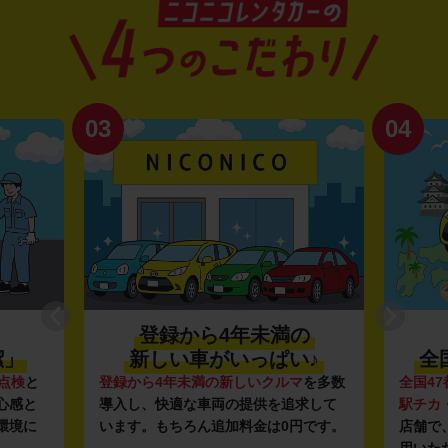
03
04
登録から4年未満の
潔」
新しい車がいっぱい♪
全
点検
と
登録から4年未満の新しいクルマ
を多数
全国47
心感と
導入し、快適な車両の提供を追求して
駅チカ
環境に
います。もちろん追加料金は0円です。
店舗で