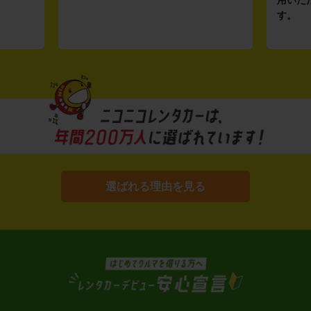
用いた
す。
選ばれる理由を見る