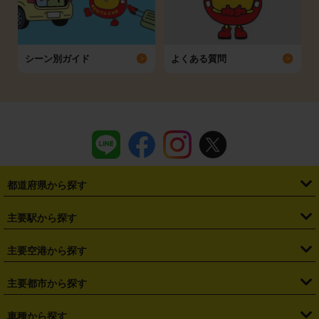
シーン別ガイド
よくある質問
都道府県から探す
・
北海道
・
青森県
・
岩手県
・
宮城県
・
秋田県
・
山形県
主要駅から探す
・
福島県
・
東京都
・
神奈川県
・
埼玉県
・
千葉県
・
茨城県
・
札幌駅
・
仙台駅
・
新宿駅
・
池袋駅
・
渋谷駅
・
東京駅
主要空港から探す
・
栃木県
・
群馬県
・
山梨県
・
愛知県
・
静岡県
・
岐阜県
・
横浜駅
・
川崎駅
・
大宮駅
・
西船橋駅
・
柏駅
・
名古屋駅
・
新千歳空港
・
仙台空港
主要都市から探す
・
長野県
・
新潟県
・
富山県
・
石川県
・
福井県
・
大阪府
・
大阪駅
・
難波駅
・
三宮駅
・
京都駅
・
広島駅
・
博多駅
・
成田空港
・
羽田空港
・
兵庫県
・
京都府
・
滋賀県
・
和歌山県
・
奈良県
・
三重県
・
札幌市
・
仙台市
車種から探す
・
熊本駅
・
那覇空港駅