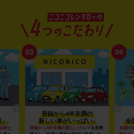
03
04
登録から4年未満の
潔」
新しい車がいっぱい♪
全
点検
と
登録から4年未満の新しいクルマ
を多数
全国47