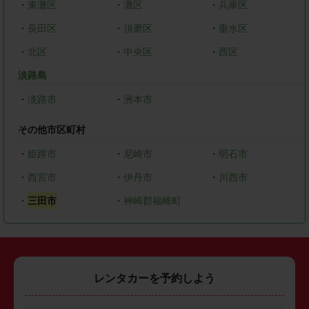
・
東灘区
・
灘区
・
兵庫区
・
長田区
・
須磨区
・
垂水区
・
北区
・
中央区
・
西区
淡路島
・
淡路市
・
洲本市
その他市区町村
・
姫路市
・
尼崎市
・
明石市
・
西宮市
・
伊丹市
・
川西市
・
三田市
・
神崎郡福崎町
レンタカーを予約しよう