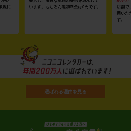
心感と
導入し、快適な車両の提供を追求して
駅チカ
環境に
います。もちろん追加料金は0円です。
店舗で
用いた
す。
選ばれる理由を見る