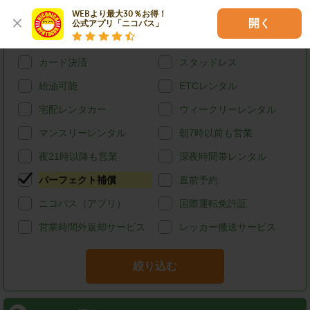
WEBより最大30％お得！

特徴で探す
開く
公式アプリ「ニコパス」
ハイブリッド
禁煙
カード決済
スタッドレス
給油可能
ETCレンタル
宅配レンタカー
ウィークリーレンタル
マンスリーレンタル
朝7時以前も営業
夜21時以降も営業
深夜時間帯レンタル
パーフェクト補償
直前予約
ニコパス（アプリ）
国際運転免許証
営業時間外返却サービス
レッカー搬送サービス
絞り込む