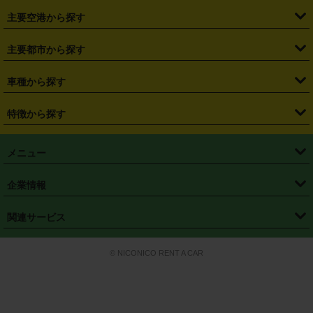
・
福島県
・
東京都
・
神奈川県
・
埼玉県
・
千葉県
・
茨城県
・
札幌駅
・
仙台駅
・
新宿駅
・
池袋駅
・
渋谷駅
・
東京駅
主要空港から探す
・
栃木県
・
群馬県
・
山梨県
・
愛知県
・
静岡県
・
岐阜県
・
横浜駅
・
川崎駅
・
大宮駅
・
西船橋駅
・
柏駅
・
名古屋駅
・
新千歳空港
・
仙台空港
主要都市から探す
・
長野県
・
新潟県
・
富山県
・
石川県
・
福井県
・
大阪府
・
大阪駅
・
難波駅
・
三宮駅
・
京都駅
・
広島駅
・
博多駅
・
成田空港
・
羽田空港
・
兵庫県
・
京都府
・
滋賀県
・
和歌山県
・
奈良県
・
三重県
・
札幌市
・
仙台市
車種から探す
・
熊本駅
・
那覇空港駅
・
中部国際空港セントレア
・
関西国際空港
・
鳥取県
・
島根県
・
岡山県
・
広島県
・
山口県
・
徳島県
・
千葉市
・
さいたま市
・
軽自動車
・
コンパクトカー
・
ステーションワゴン・セダン
特徴から探す
・
大阪国際空港（伊丹空港）
・
神戸空港
・
香川県
・
愛媛県
・
高知県
・
福岡県
・
佐賀県
・
長崎県
・
横浜市
・
川崎市
・
ミニバン・ワンボックス
・
高級ミニバン・ワンボックス
・
SUV
・
岡山空港
・
徳島空港
・
ハイブリッド
・
宅配レンタカー
・
ETCカードレンタル
・
熊本県
・
大分県
・
宮崎県
・
鹿児島県
・
沖縄県
・
相模原市
・
新潟市
メニュー
・
軽トラック・商用バン
・
福岡空港
・
鹿児島空港
・
長期レンタル
・
深夜時間帯レンタル
・
免責補償プラス
・
静岡市
・
浜松市
・
・
トラック・バン
トップページ
・
はじめての方へ
・
ご利用案内
(タウンエースバン、ライトエースバン等)
企業情報
・
那覇空港
・
パーフェクト補償
・
スタッドレスタイヤ
・
直前予約
・
名古屋市
・
京都市
・
・
トラック・バン
ベストレート保証
・
予約から返却まで
・
・
店舗オリジナル
利用シーン別ガイ
(ハイエースバン・キャラバン等)
・
・
ニコパス(アプリ)
会社概要
・
ニュース
・
国際運転免許証
・
フランチャイズ募集
・
営業時間外返却サービス
・
個人情報保護
関連サービス
・
大阪市
・
堺市
ド
・
・
レッカー搬送サービス
カスタマーハラスメントに対する基本方針
・
神戸市
・
岡山市
・
・
車種・料金
カーリースなら「定額ニコノリパック」
・
店舗を探す
・
キャンペーン
© NICONICO RENT A CAR
・
特定商取引法に基づく表記
・
旅行業約款
・
広島市
・
北九州市
・
・
会員特典
超短期カーリースの「ニコリース」
・
選ばれる理由
・
安心・安全への取
り組み
・
福岡市
・
熊本市
・
清潔・快適な車内
・
徹底した車両点検
・
新しいクルマ