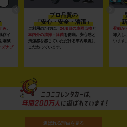
プロ品質の
〜
「安心・安全・清潔」
新
組み
。
ご利用のたびに、
24項目の車両点検
と
登録か
既存イ
車内外の清掃・除菌
を徹底。安心感と
導入し
を削減
清潔感を感じていただける車内環境に
います
ーズナブ
こだわっています。
選ばれる理由を見る