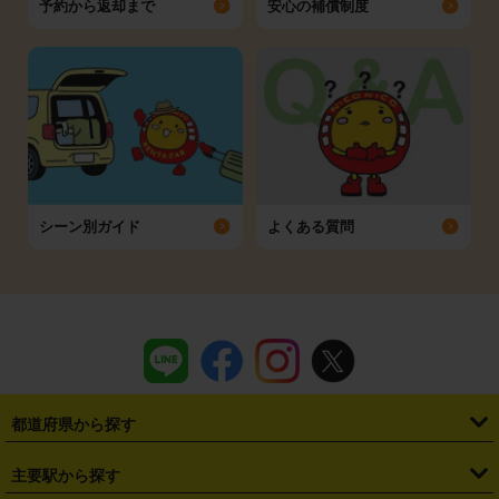
予約から返却まで
安心の補償制度
シーン別ガイド
よくある質問
都道府県から探す
・
北海道
・
青森県
・
岩手県
・
宮城県
・
秋田県
・
山形県
主要駅から探す