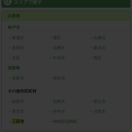
エリアで探す
兵庫県
神戸市
・
東灘区
・
灘区
・
兵庫区
・
長田区
・
須磨区
・
垂水区
・
北区
・
中央区
・
西区
淡路島
・
淡路市
・
洲本市
その他市区町村
・
姫路市
・
尼崎市
・
明石市
・
西宮市
・
伊丹市
・
川西市
・
三田市
・
神崎郡福崎町