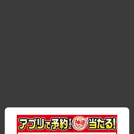
空間
・
お客様の声
・
お客様大賞
・
よくある質問
・
お問い合わせ
・
予約キャンセル・
・
保険・補償
変更
・
事故・故障
・
交通違反
・
サイトマップ
・
貸渡約款
・
利用規約