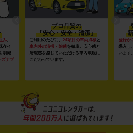
プロ品質の
〜
「安心・安全・清潔」
新
組み
。
ご利用のたびに、
24項目の車両点検
と
登録か
既存イ
車内外の清掃・除菌
を徹底。安心感と
導入し
を削減
清潔感を感じていただける車内環境に
います
ーズナブ
こだわっています。