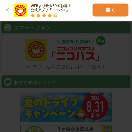
WEBより最大30％お得！

検索
開く
公式アプリ「ニコパス」
スマートフォン
⇒ アプリなら最短3分スピード出発！
おすすめコンテンツ