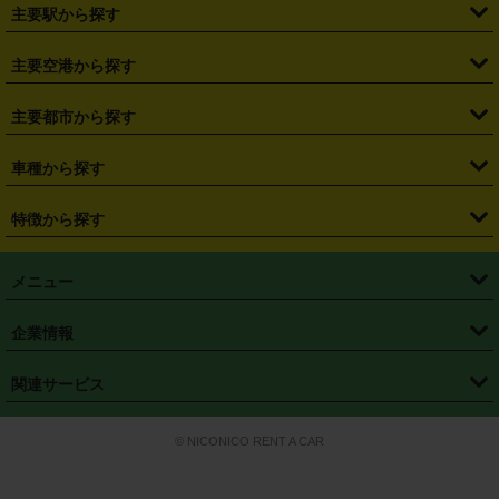
・
北海道
・
青森県
・
岩手県
・
宮城県
・
秋田県
・
山形県
主要駅から探す
・
福島県
・
東京都
・
神奈川県
・
埼玉県
・
千葉県
・
茨城県
・
札幌駅
・
仙台駅
・
新宿駅
・
池袋駅
・
渋谷駅
・
東京駅
主要空港から探す
・
栃木県
・
群馬県
・
山梨県
・
愛知県
・
静岡県
・
岐阜県
・
横浜駅
・
川崎駅
・
大宮駅
・
西船橋駅
・
柏駅
・
名古屋駅
・
新千歳空港
・
仙台空港
主要都市から探す
・
長野県
・
新潟県
・
富山県
・
石川県
・
福井県
・
大阪府
・
大阪駅
・
難波駅
・
三宮駅
・
京都駅
・
広島駅
・
博多駅
・
成田空港
・
羽田空港
・
兵庫県
・
京都府
・
滋賀県
・
和歌山県
・
奈良県
・
三重県
・
札幌市
・
仙台市
車種から探す
・
熊本駅
・
那覇空港駅
・
中部国際空港セントレア
・
関西国際空港
・
鳥取県
・
島根県
・
岡山県
・
広島県
・
山口県
・
徳島県
・
千葉市
・
さいたま市
・
軽自動車
・
コンパクトカー
・
ステーションワゴン・セダン
特徴から探す
・
大阪国際空港（伊丹空港）
・
神戸空港
・
香川県
・
愛媛県
・
高知県
・
福岡県
・
佐賀県
・
長崎県
・
横浜市
・
川崎市
・
ミニバン・ワンボックス
・
高級ミニバン・ワンボックス
・
SUV
・
岡山空港
・
徳島空港
・
ハイブリッド
・
宅配レンタカー
・
ETCカードレンタル
・
熊本県
・
大分県
・
宮崎県
・
鹿児島県
・
沖縄県
・
相模原市
・
新潟市
メニュー
・
軽トラック・商用バン
・
福岡空港
・
鹿児島空港
・
長期レンタル
・
深夜時間帯レンタル
・
免責補償プラス
・
静岡市
・
浜松市
・
・
トラック・バン
トップページ
・
はじめての方へ
・
ご利用案内
(タウンエースバン、ライトエースバン等)
企業情報
・
那覇空港
・
パーフェクト補償
・
スタッドレスタイヤ
・
直前予約
・
名古屋市
・
京都市
・
・
トラック・バン
ベストレート保証
・
予約から返却まで
・
・
店舗オリジナル
利用シーン別ガイ
(ハイエースバン・キャラバン等)
・
・
ニコパス(アプリ)
会社概要
・
ニュース
・
国際運転免許証
・
フランチャイズ募集
・
営業時間外返却サービス
・
個人情報保護
関連サービス
・
大阪市
・
堺市
ド
・
・
レッカー搬送サービス
カスタマーハラスメントに対する基本方針
・
神戸市
・
岡山市
・
・
車種・料金
カーリースなら「定額ニコノリパック」
・
店舗を探す
・
キャンペーン
© NICONICO RENT A CAR
・
特定商取引法に基づく表記
・
旅行業約款
・
広島市
・
北九州市
・
・
会員特典
超短期カーリースの「ニコリース」
・
選ばれる理由
・
安心・安全への取
り組み
・
福岡市
・
熊本市