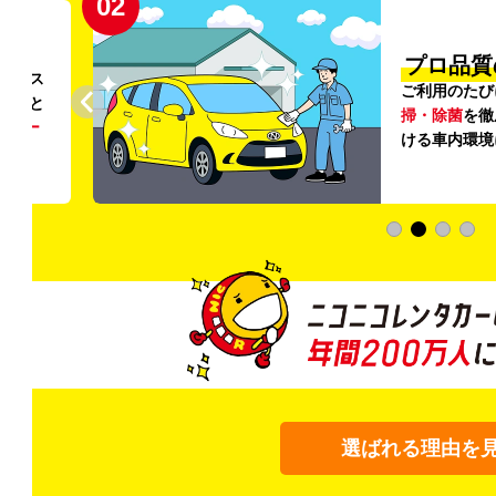
02
円〜
プロ品質
リンス
ご利用のたび
ること
掃・除菌
を徹
う
リー
ける車内環境
選ばれる理由を