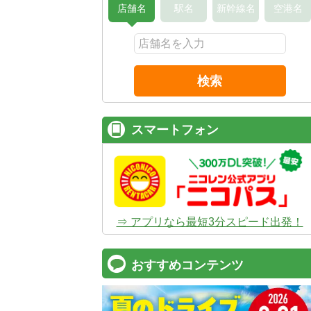
店舗名
駅名
新幹線名
空港名
検索
スマートフォン
⇒ アプリなら最短3分スピード出発！
おすすめコンテンツ