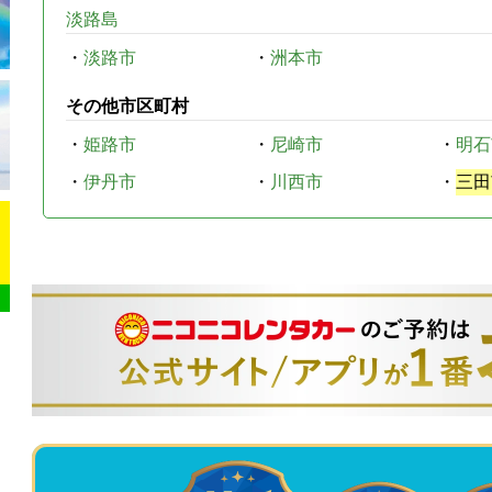
淡路島
・
淡路市
・
洲本市
その他市区町村
・
姫路市
・
尼崎市
・
明石
・
伊丹市
・
川西市
・
三田