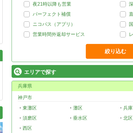
夜21時以降も営業
パーフェクト補償
ニコパス（アプリ）
営業時間外返却サービス
絞り込む
エリアで探す
兵庫県
神戸市
・
東灘区
・
灘区
・
兵庫
・
須磨区
・
垂水区
・
北区
・
西区