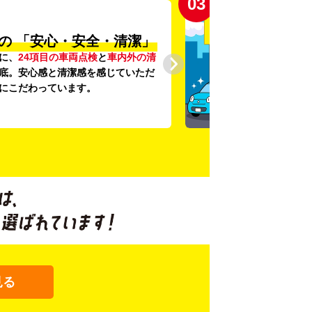
03
の
「安心・安全・清潔」
に、
24項目の車両点検
と
車内外の清
底。安心感と清潔感を感じていただ
にこだわっています。
見る