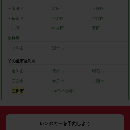
・
東灘区
・
灘区
・
兵庫区
・
長田区
・
須磨区
・
垂水区
・
北区
・
中央区
・
西区
淡路島
・
淡路市
・
洲本市
その他市区町村
・
姫路市
・
尼崎市
・
明石市
・
西宮市
・
伊丹市
・
川西市
・
三田市
・
神崎郡福崎町
レンタカーを予約しよう