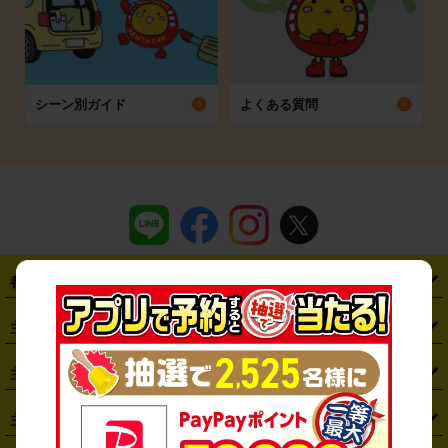
シーン別ガイド
よくある質問
都道府県から探す
・
北海道
・
青森県
・
岩手県
・
宮城県
・
秋田県
・
山形県
主要駅から探す
・
福島県
・
東京都
・
神奈川県
・
埼玉県
・
千葉県
・
茨城県
・
札幌駅
・
仙台駅
・
新宿駅
・
池袋駅
・
渋谷駅
・
東京駅
主要空港から探す
・
栃木県
・
群馬県
・
山梨県
・
愛知県
・
静岡県
・
岐阜県
・
横浜駅
・
川崎駅
・
大宮駅
・
西船橋駅
・
柏駅
・
名古屋駅
・
新千歳空港
・
仙台空港
主要都市から探す
・
長野県
・
新潟県
・
富山県
・
石川県
・
福井県
・
大阪府
・
大阪駅
・
難波駅
・
三宮駅
・
京都駅
・
広島駅
・
博多駅
・
成田空港
・
羽田空港