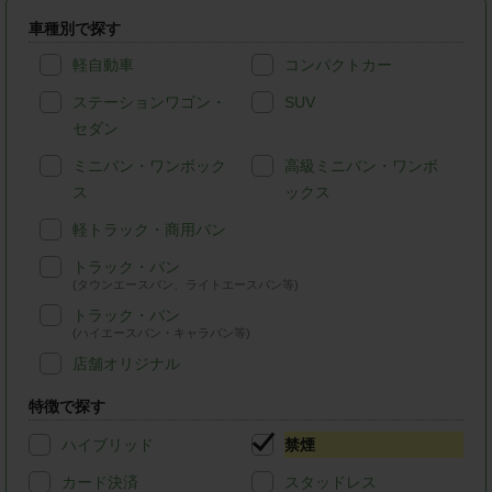
車種別で探す
軽自動車
コンパクトカー
ステーションワゴン・
SUV
セダン
ミニバン・ワンボック
高級ミニバン・ワンボ
ス
ックス
軽トラック・商用バン
トラック・バン
(タウンエースバン、ライトエースバン等)
トラック・バン
(ハイエースバン・キャラバン等)
店舗オリジナル
特徴で探す
ハイブリッド
禁煙
カード決済
スタッドレス