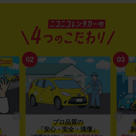
02
03
プロ品質の
〜
「安心・安全・清潔」
新