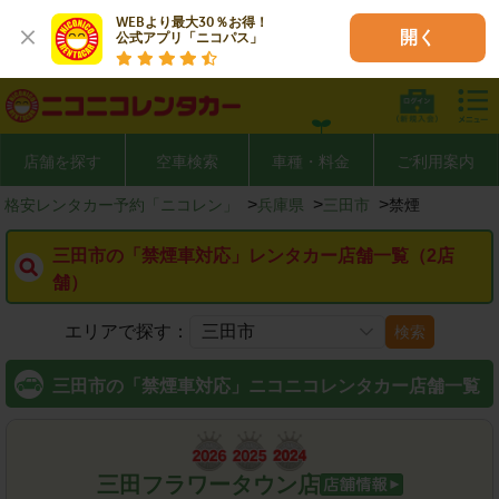
WEBより最大30％お得！

開く
公式アプリ「ニコパス」
店舗を探す
空車検索
車種・料金
ご利用案内
>
>
>
格安レンタカー予約「ニコレン」
兵庫県
三田市
禁煙
三田市の「禁煙車対応」レンタカー店舗一覧（2店
舗）
エリアで探す：
検索
三田市の「禁煙車対応」ニコニコレンタカー店舗一覧
三田フラワータウン店