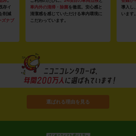
組み
。
ご利用のたびに、
24項目の車両点検
と
登録か
既存イ
車内外の清掃・除菌
を徹底。安心感と
導入し
を削減
清潔感を感じていただける車内環境に
います
ーズナブ
こだわっています。
選ばれる理由を見る