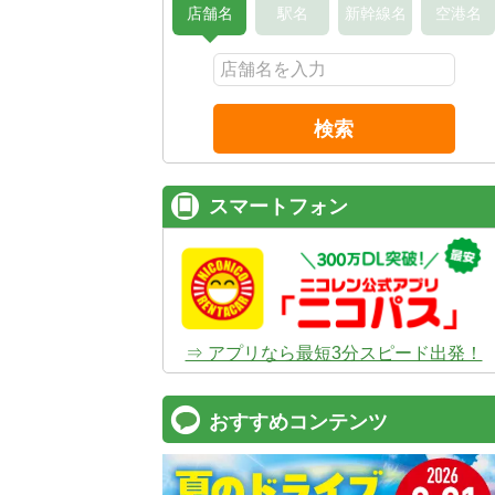
店舗名
駅名
新幹線名
空港名
検索
スマートフォン
⇒ アプリなら最短3分スピード出発！
おすすめコンテンツ