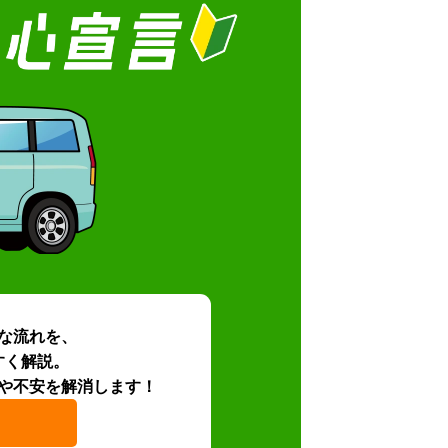
な流れを、
すく解説。
や不安を解消します！