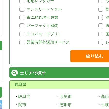
宅配レンタカー
マンスリーレンタル
夜21時以降も営業
パーフェクト補償
ニコパス（アプリ）
営業時間外返却サービス
絞り込む
エリアで探す
岐阜県
・
岐阜市
・
大垣市
・
高山
・
関市
・
恵那市
・
土岐