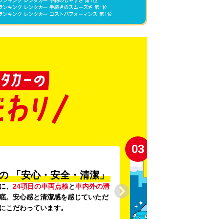
03
の
「安心・安全・清潔」
に、
24項目の車両点検
と
車内外の清
底。安心感と清潔感を感じていただ
にこだわっています。