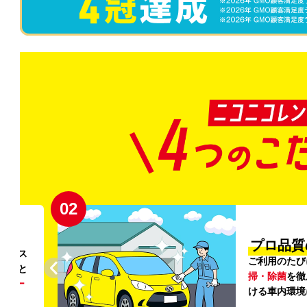
02
円〜
プロ品質
リンス
ご利用のたび
ること
掃・除菌
を徹
う
リー
ける車内環境