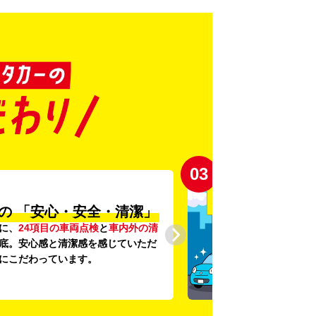
03
の
「安心・安全・清潔」
に、
24項目の車両点検
と
車内外の清
底。安心感と清潔感を感じていただ
にこだわっています。