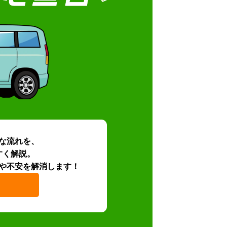
な流れを、
すく解説。
や不安を解消します！