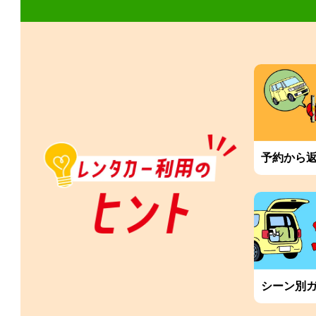
予約から
シーン別