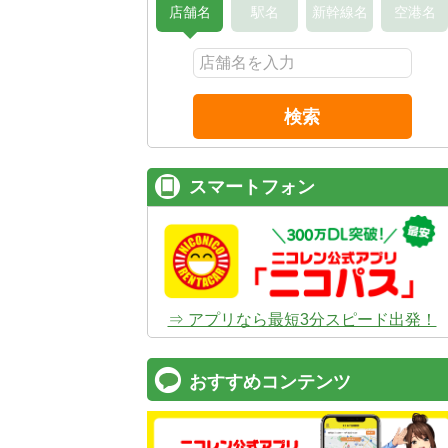
店舗名
駅名
新幹線名
空港名
検索
スマートフォン
⇒ アプリなら最短3分スピード出発！
おすすめコンテンツ