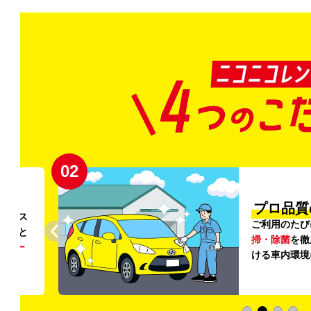
02
円〜
プロ品質
リンス
ご利用のたび
ること
掃・除菌
を徹
う
リー
ける車内環境