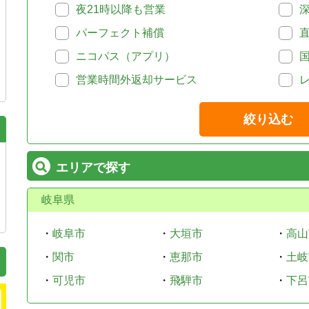
夜21時以降も営業
パーフェクト補償
ニコパス（アプリ）
営業時間外返却サービス
絞り込む
エリアで探す
岐阜県
・
岐阜市
・
大垣市
・
高山
・
関市
・
恵那市
・
土岐
・
可児市
・
飛騨市
・
下呂