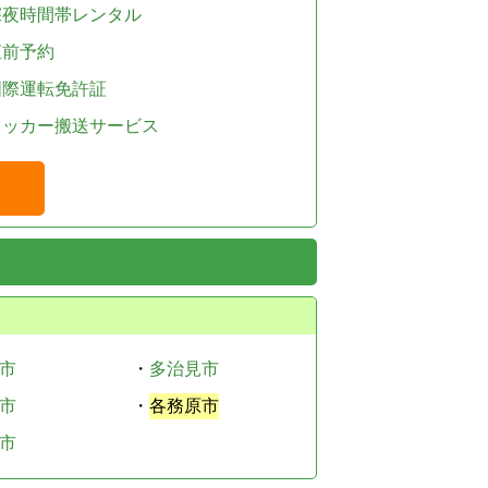
深夜時間帯レンタル
直前予約
国際運転免許証
レッカー搬送サービス
市
・
多治見市
市
・
各務原市
市