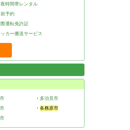
深夜時間帯レンタル
直前予約
国際運転免許証
レッカー搬送サービス
市
・
多治見市
市
・
各務原市
市