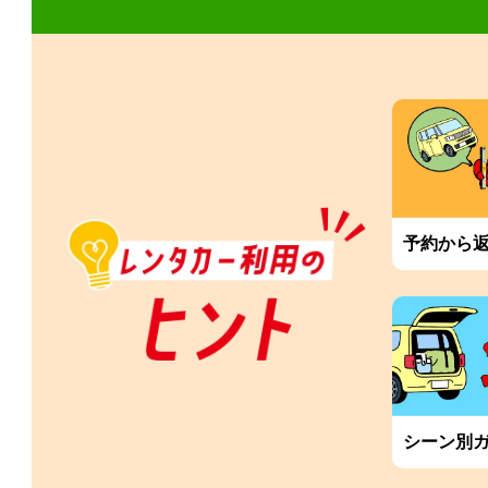
予約から
シーン別