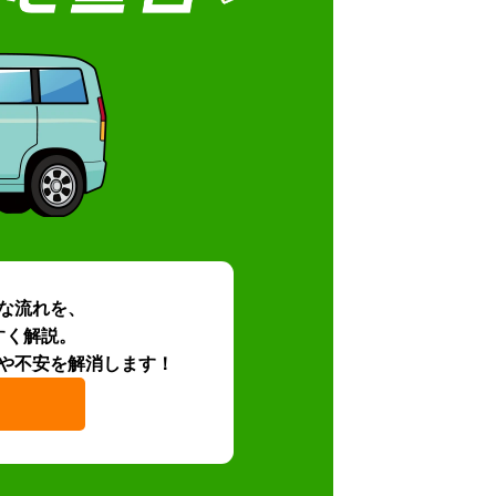
な流れを、
すく解説。
や不安を解消します！