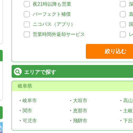
夜21時以降も営業
パーフェクト補償
ニコパス（アプリ）
営業時間外返却サービス
絞り込む
エリアで探す
岐阜県
・
岐阜市
・
大垣市
・
高山
・
関市
・
恵那市
・
土岐
・
可児市
・
飛騨市
・
下呂