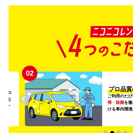
02
円〜
プロ品質
リンス
ご利用のたび
ること
掃・除菌
を徹
う
リー
ける車内環境