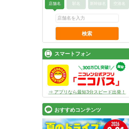
店舗名
駅名
新幹線名
空港名
検索
スマートフォン
⇒ アプリなら最短3分スピード出発！
おすすめコンテンツ