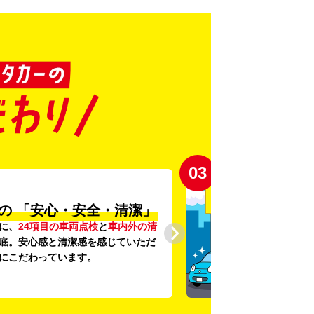
03
の
「安心・安全・清潔」
に、
24項目の車両点検
と
車内外の清
底。安心感と清潔感を感じていただ
にこだわっています。