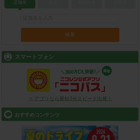
店舗名
駅名
新幹線名
空港名
検索
スマートフォン
⇒ アプリなら最短3分スピード出発！
おすすめコンテンツ