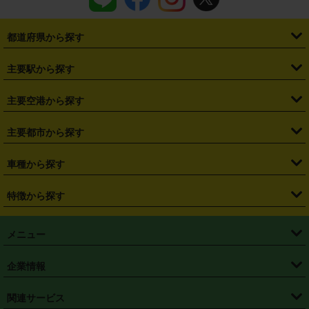
都道府県から探す
・
北海道
・
青森県
・
岩手県
・
宮城県
・
秋田県
・
山形県
主要駅から探す
・
福島県
・
東京都
・
神奈川県
・
埼玉県
・
千葉県
・
茨城県
・
札幌駅
・
仙台駅
・
新宿駅
・
池袋駅
・
渋谷駅
・
東京駅
主要空港から探す
・
栃木県
・
群馬県
・
山梨県
・
愛知県
・
静岡県
・
岐阜県
・
横浜駅
・
川崎駅
・
大宮駅
・
西船橋駅
・
柏駅
・
名古屋駅
・
新千歳空港
・
仙台空港
主要都市から探す
・
長野県
・
新潟県
・
富山県
・
石川県
・
福井県
・
大阪府
・
大阪駅
・
難波駅
・
三宮駅
・
京都駅
・
広島駅
・
博多駅
・
成田空港
・
羽田空港
・
兵庫県
・
京都府
・
滋賀県
・
和歌山県
・
奈良県
・
三重県
・
札幌市
・
仙台市
車種から探す
・
熊本駅
・
那覇空港駅
・
中部国際空港セントレア
・
関西国際空港
・
鳥取県
・
島根県
・
岡山県
・
広島県
・
山口県
・
徳島県
・
千葉市
・
さいたま市
・
軽自動車
・
コンパクトカー
・
ステーションワゴン・セダン
特徴から探す
・
大阪国際空港（伊丹空港）
・
神戸空港
・
香川県
・
愛媛県
・
高知県
・
福岡県
・
佐賀県
・
長崎県
・
横浜市
・
川崎市
・
ミニバン・ワンボックス
・
高級ミニバン・ワンボックス
・
SUV
・
岡山空港
・
徳島空港
・
ハイブリッド
・
宅配レンタカー
・
ETCカードレンタル
・
熊本県
・
大分県
・
宮崎県
・
鹿児島県
・
沖縄県
・
相模原市
・
新潟市
メニュー
・
軽トラック・商用バン
・
福岡空港
・
鹿児島空港
・
長期レンタル
・
深夜時間帯レンタル
・
免責補償プラス
・
静岡市
・
浜松市
・
・
トラック・バン
トップページ
・
はじめての方へ
・
ご利用案内
(タウンエースバン、ライトエースバン等)
企業情報
・
那覇空港
・
パーフェクト補償
・
スタッドレスタイヤ
・
直前予約
・
名古屋市
・
京都市
・
・
トラック・バン
ベストレート保証
・
予約から返却まで
・
・
店舗オリジナル
利用シーン別ガイ
(ハイエースバン・キャラバン等)
・
・
ニコパス(アプリ)
会社概要
・
ニュース
・
国際運転免許証
・
フランチャイズ募集
・
営業時間外返却サービス
・
個人情報保護
関連サービス
・
大阪市
・
堺市
ド