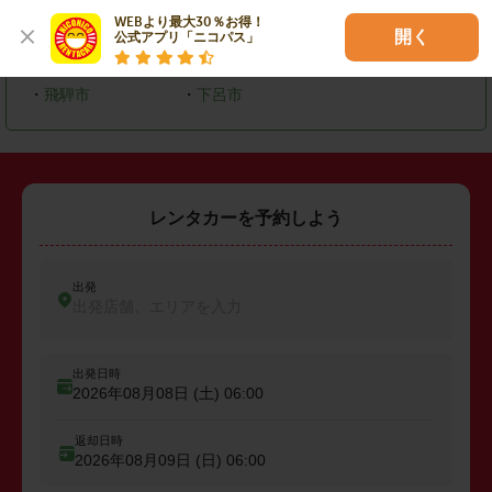
・
多治見市
・
関市
・
恵那市
WEBより最大30％お得！

開く
公式アプリ「ニコパス」
・
土岐市
・
各務原市
・
可児市
・
飛騨市
・
下呂市
レンタカーを予約しよう
出発
出発店舗、エリアを入力
出発日時
2026年08月08日 (土)
06:00
返却日時
2026年08月09日 (日)
06:00