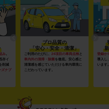
プロ品質の
〜
「安心・安全・清潔」
新
組み
。
ご利用のたびに、
24項目の車両点検
と
登録か
既存イ
車内外の清掃・除菌
を徹底。安心感と
導入し
を削減
清潔感を感じていただける車内環境に
います
ーズナブ
こだわっています。