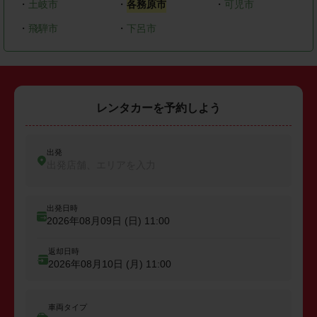
・
土岐市
・
各務原市
・
可児市
・
飛騨市
・
下呂市
レンタカーを予約しよう
出発
出発店舗、エリアを入力
出発日時
2026年08月09日 (日)
11:00
返却日時
2026年08月10日 (月)
11:00
車両タイプ