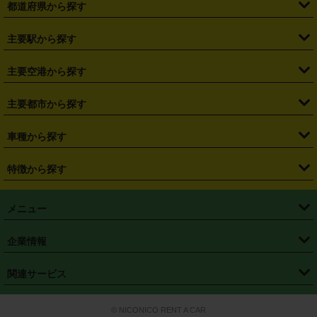
都道府県から探す
・
北海道
・
青森県
・
岩手県
・
宮城県
・
秋田県
・
山形県
主要駅から探す
・
福島県
・
東京都
・
神奈川県
・
埼玉県
・
千葉県
・
茨城県
・
札幌駅
・
仙台駅
・
新宿駅
・
池袋駅
・
渋谷駅
・
東京駅
主要空港から探す
・
栃木県
・
群馬県
・
山梨県
・
愛知県
・
静岡県
・
岐阜県
・
横浜駅
・
川崎駅
・
大宮駅
・
西船橋駅
・
柏駅
・
名古屋駅
・
新千歳空港
・
仙台空港
主要都市から探す
・
長野県
・
新潟県
・
富山県
・
石川県
・
福井県
・
大阪府
・
大阪駅
・
難波駅
・
三宮駅
・
京都駅
・
広島駅
・
博多駅
・
成田空港
・
羽田空港
・
兵庫県
・
京都府
・
滋賀県
・
和歌山県
・
奈良県
・
三重県
・
札幌市
・
仙台市
車種から探す
・
熊本駅
・
那覇空港駅
・
中部国際空港セントレア
・
関西国際空港
・
鳥取県
・
島根県
・
岡山県
・
広島県
・
山口県
・
徳島県
・
千葉市
・
さいたま市
・
軽自動車
・
コンパクトカー
・
ステーションワゴン・セダン
特徴から探す
・
大阪国際空港（伊丹空港）
・
神戸空港
・
香川県
・
愛媛県
・
高知県
・
福岡県
・
佐賀県
・
長崎県
・
横浜市
・
川崎市
・
ミニバン・ワンボックス
・
高級ミニバン・ワンボックス
・
SUV
・
岡山空港
・
徳島空港
・
ハイブリッド
・
宅配レンタカー
・
ETCカードレンタル
・
熊本県
・
大分県
・
宮崎県
・
鹿児島県
・
沖縄県
・
相模原市
・
新潟市
メニュー
・
軽トラック・商用バン
・
福岡空港
・
鹿児島空港
・
長期レンタル
・
深夜時間帯レンタル
・
免責補償プラス
・
静岡市
・
浜松市
・
・
トラック・バン
トップページ
・
はじめての方へ
・
ご利用案内
(タウンエースバン、ライトエースバン等)
企業情報
・
那覇空港
・
パーフェクト補償
・
スタッドレスタイヤ
・
直前予約
・
名古屋市
・
京都市
・
・
トラック・バン
ベストレート保証
・
予約から返却まで
・
・
店舗オリジナル
利用シーン別ガイ
(ハイエースバン・キャラバン等)
・
・
ニコパス(アプリ)
会社概要
・
ニュース
・
国際運転免許証
・
フランチャイズ募集
・
営業時間外返却サービス
・
個人情報保護
関連サービス
・
大阪市
・
堺市
ド
・
・
レッカー搬送サービス
カスタマーハラスメントに対する基本方針
・
神戸市
・
岡山市
・
・
車種・料金
カーリースなら「定額ニコノリパック」
・
店舗を探す
・
キャンペーン
© NICONICO RENT A CAR
・
特定商取引法に基づく表記
・
旅行業約款