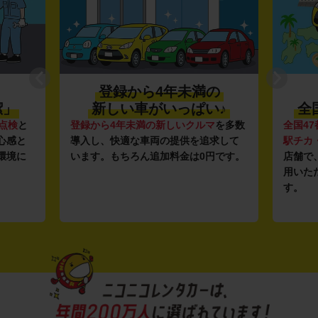
登録から4年未満の
潔」
新しい車がいっぱい♪
全
点検
と
登録から4年未満の新しいクルマ
を多数
全国47
心感と
導入し、快適な車両の提供を追求して
駅チカ
環境に
います。もちろん追加料金は0円です。
店舗で
用いた
す。