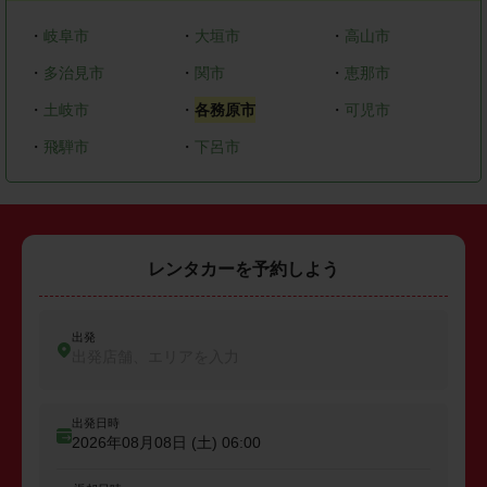
・
岐阜市
・
大垣市
・
高山市
・
多治見市
・
関市
・
恵那市
・
土岐市
・
各務原市
・
可児市
・
飛騨市
・
下呂市
レンタカーを予約しよう
出発
出発店舗、エリアを入力
出発日時
2026年08月08日 (土)
06:00