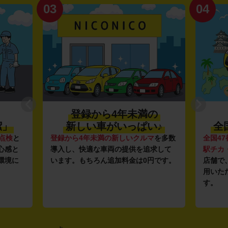
03
04
登録から4年未満の
潔」
新しい車がいっぱい♪
全
点検
と
登録から4年未満の新しいクルマ
を多数
全国47
心感と
導入し、快適な車両の提供を追求して
駅チカ
環境に
います。もちろん追加料金は0円です。
店舗で
用いた
す。