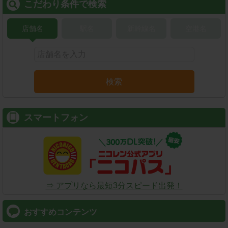
こだわり条件で検索
店舗名
駅名
新幹線名
空港名
検索
スマートフォン
⇒ アプリなら最短3分スピード出発！
おすすめコンテンツ