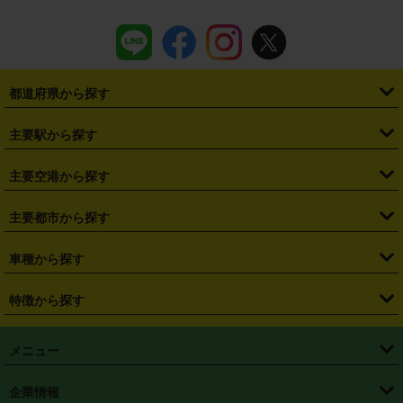
都道府県から探す
・
北海道
・
青森県
・
岩手県
・
宮城県
・
秋田県
・
山形県
主要駅から探す
・
福島県
・
東京都
・
神奈川県
・
埼玉県
・
千葉県
・
茨城県
・
札幌駅
・
仙台駅
・
新宿駅
・
池袋駅
・
渋谷駅
・
東京駅
主要空港から探す
・
栃木県
・
群馬県
・
山梨県
・
愛知県
・
静岡県
・
岐阜県
・
横浜駅
・
川崎駅
・
大宮駅
・
西船橋駅
・
柏駅
・
名古屋駅
・
新千歳空港
・
仙台空港
主要都市から探す
・
長野県
・
新潟県
・
富山県
・
石川県
・
福井県
・
大阪府
・
大阪駅
・
難波駅
・
三宮駅
・
京都駅
・
広島駅
・
博多駅
・
成田空港
・
羽田空港
・
兵庫県
・
京都府
・
滋賀県
・
和歌山県
・
奈良県
・
三重県
・
札幌市
・
仙台市
車種から探す
・
熊本駅
・
那覇空港駅
・
中部国際空港セントレア
・
関西国際空港
・
鳥取県
・
島根県
・
岡山県
・
広島県
・
山口県
・
徳島県
・
千葉市
・
さいたま市
・
軽自動車
・
コンパクトカー
・
ステーションワゴン・セダン
特徴から探す
・
大阪国際空港（伊丹空港）
・
神戸空港
・
香川県
・
愛媛県
・
高知県
・
福岡県
・
佐賀県
・
長崎県
・
横浜市
・
川崎市
・
ミニバン・ワンボックス
・
高級ミニバン・ワンボックス
・
SUV
・
岡山空港
・
徳島空港
・
ハイブリッド
・
宅配レンタカー
・
ETCカードレンタル
・
熊本県
・
大分県
・
宮崎県
・
鹿児島県
・
沖縄県
・
相模原市
・
新潟市
メニュー
・
軽トラック・商用バン
・
福岡空港
・
鹿児島空港
・
長期レンタル
・
深夜時間帯レンタル
・
免責補償プラス
・
静岡市
・
浜松市
・
・
トラック・バン
トップページ
・
はじめての方へ
・
ご利用案内
(タウンエースバン、ライトエースバン等)
企業情報
・
那覇空港
・
パーフェクト補償
・
スタッドレスタイヤ
・
直前予約
・
名古屋市
・
京都市