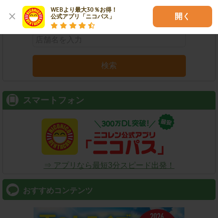
WEBより最大30％お得！

店舗名
駅名
新幹線名
空港名
開く
公式アプリ「ニコパス」
検索
スマートフォン
⇒ アプリなら最短3分スピード出発！
おすすめコンテンツ