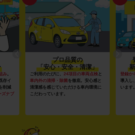
プロ品質の
〜
「安心・安全・清潔」
新
組み
。
ご利用のたびに、
24項目の車両点検
と
登録か
既存イ
車内外の清掃・除菌
を徹底。安心感と
導入し
を削減
清潔感を感じていただける車内環境に
います
ーズナブ
こだわっています。