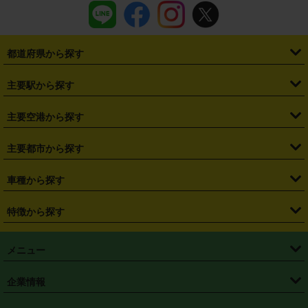
都道府県から探す
・
北海道
・
青森県
・
岩手県
・
宮城県
・
秋田県
・
山形県
主要駅から探す
・
福島県
・
東京都
・
神奈川県
・
埼玉県
・
千葉県
・
茨城県
・
札幌駅
・
仙台駅
・
新宿駅
・
池袋駅
・
渋谷駅
・
東京駅
主要空港から探す
・
栃木県
・
群馬県
・
山梨県
・
愛知県
・
静岡県
・
岐阜県
・
横浜駅
・
川崎駅
・
大宮駅
・
西船橋駅
・
柏駅
・
名古屋駅
・
新千歳空港
・
仙台空港
主要都市から探す
・
長野県
・
新潟県
・
富山県
・
石川県
・
福井県
・
大阪府
・
大阪駅
・
難波駅
・
三宮駅
・
京都駅
・
広島駅
・
博多駅
・
成田空港
・
羽田空港
・
兵庫県
・
京都府
・
滋賀県
・
和歌山県
・
奈良県
・
三重県
・
札幌市
・
仙台市
車種から探す
・
熊本駅
・
那覇空港駅
・
中部国際空港セントレア
・
関西国際空港
・
鳥取県
・
島根県
・
岡山県
・
広島県
・
山口県
・
徳島県
・
千葉市
・
さいたま市
・
軽自動車
・
コンパクトカー
・
ステーションワゴン・セダン
特徴から探す
・
大阪国際空港（伊丹空港）
・
神戸空港
・
香川県
・
愛媛県
・
高知県
・
福岡県
・
佐賀県
・
長崎県
・
横浜市
・
川崎市
・
ミニバン・ワンボックス
・
高級ミニバン・ワンボックス
・
SUV
・
岡山空港
・
徳島空港
・
ハイブリッド
・
宅配レンタカー
・
ETCカードレンタル
・
熊本県
・
大分県
・
宮崎県
・
鹿児島県
・
沖縄県
・
相模原市
・
新潟市
メニュー
・
軽トラック・商用バン
・
福岡空港
・
鹿児島空港
・
長期レンタル
・
深夜時間帯レンタル
・
免責補償プラス
・
静岡市
・
浜松市
・
・
トラック・バン
トップページ
・
はじめての方へ
・
ご利用案内
(タウンエースバン、ライトエースバン等)
企業情報
・
那覇空港
・
パーフェクト補償
・
スタッドレスタイヤ
・
直前予約
・
名古屋市
・
京都市
・
・
トラック・バン
ベストレート保証
・
予約から返却まで
・
・
店舗オリジナル
利用シーン別ガイ
(ハイエースバン・キャラバン等)
・
・
ニコパス(アプリ)
会社概要
・
ニュース
・
国際運転免許証
・
フランチャイズ募集
・
営業時間外返却サービス
・
個人情報保護