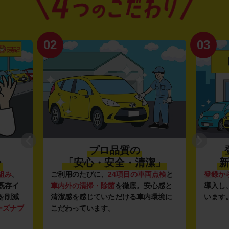
02
03
プロ品質の
〜
「安心・安全・清潔」
新
組み
。
ご利用のたびに、
24項目の車両点検
と
登録か
既存イ
車内外の清掃・除菌
を徹底。安心感と
導入し
を削減
清潔感を感じていただける車内環境に
います
ーズナブ
こだわっています。