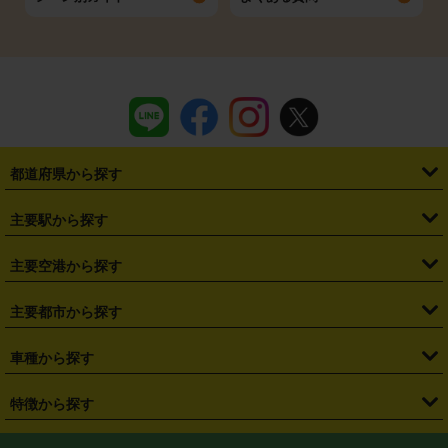
都道府県から探す
・
北海道
・
青森県
・
岩手県
・
宮城県
・
秋田県
・
山形県
主要駅から探す
・
福島県
・
東京都
・
神奈川県
・
埼玉県
・
千葉県
・
茨城県
・
札幌駅
・
仙台駅
・
新宿駅
・
池袋駅
・
渋谷駅
・
東京駅
主要空港から探す
・
栃木県
・
群馬県
・
山梨県
・
愛知県
・
静岡県
・
岐阜県
・
横浜駅
・
川崎駅
・
大宮駅
・
西船橋駅
・
柏駅
・
名古屋駅
・
新千歳空港
・
仙台空港
主要都市から探す
・
長野県
・
新潟県
・
富山県
・
石川県
・
福井県
・
大阪府
・
大阪駅
・
難波駅
・
三宮駅
・
京都駅
・
広島駅
・
博多駅
・
成田空港
・
羽田空港
・
兵庫県
・
京都府
・
滋賀県
・
和歌山県
・
奈良県
・
三重県
・
札幌市
・
仙台市
車種から探す
・
熊本駅
・
那覇空港駅
・
中部国際空港セントレア
・
関西国際空港
・
鳥取県
・
島根県
・
岡山県
・
広島県
・
山口県
・
徳島県
・
千葉市
・
さいたま市
・
軽自動車
・
コンパクトカー
・
ステーションワゴン・セダン
特徴から探す
・
大阪国際空港（伊丹空港）
・
神戸空港
・
香川県
・
愛媛県
・
高知県
・
福岡県
・
佐賀県
・
長崎県
・
横浜市
・
川崎市
・
ミニバン・ワンボックス
・
高級ミニバン・ワンボックス
・
SUV
・
岡山空港
・
徳島空港
・
ハイブリッド
・
宅配レンタカー
・
ETCカードレンタル
・
熊本県
・
大分県
・
宮崎県
・
鹿児島県
・
沖縄県