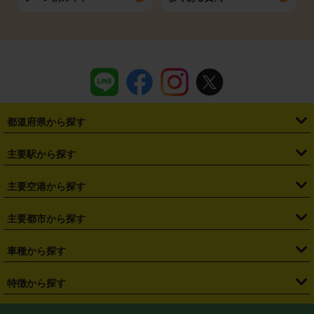
都道府県から探す
・
北海道
・
青森県
・
岩手県
・
宮城県
・
秋田県
・
山形県
主要駅から探す
・
福島県
・
東京都
・
神奈川県
・
埼玉県
・
千葉県
・
茨城県
・
札幌駅
・
仙台駅
・
新宿駅
・
池袋駅
・
渋谷駅
・
東京駅
主要空港から探す
・
栃木県
・
群馬県
・
山梨県
・
愛知県
・
静岡県
・
岐阜県
・
横浜駅
・
川崎駅
・
大宮駅
・
西船橋駅
・
柏駅
・
名古屋駅
・
新千歳空港
・
仙台空港
主要都市から探す
・
長野県
・
新潟県
・
富山県
・
石川県
・
福井県
・
大阪府
・
大阪駅
・
難波駅
・
三宮駅
・
京都駅
・
広島駅
・
博多駅
・
成田空港
・
羽田空港
・
兵庫県
・
京都府
・
滋賀県
・
和歌山県
・
奈良県
・
三重県
・
札幌市
・
仙台市
車種から探す
・
熊本駅
・
那覇空港駅
・
中部国際空港セントレア
・
関西国際空港
・
鳥取県
・
島根県
・
岡山県
・
広島県
・
山口県
・
徳島県
・
千葉市
・
さいたま市
・
軽自動車
・
コンパクトカー
・
ステーションワゴン・セダン
特徴から探す
・
大阪国際空港（伊丹空港）
・
神戸空港
・
香川県
・
愛媛県
・
高知県
・
福岡県
・
佐賀県
・
長崎県
・
横浜市
・
川崎市
・
ミニバン・ワンボックス
・
高級ミニバン・ワンボックス
・
SUV
・
岡山空港
・
徳島空港
・
ハイブリッド
・
宅配レンタカー
・
ETCカードレンタル
・
熊本県
・
大分県
・
宮崎県
・
鹿児島県
・
沖縄県