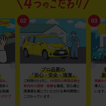
02
03
プロ品質の
〜
「安心・安全・清潔」
新
組み
。
ご利用のたびに、
24項目の車両点検
と
登録か
既存イ
車内外の清掃・除菌
を徹底。安心感と
導入し
を削減
清潔感を感じていただける車内環境に
います
ーズナブ
こだわっています。