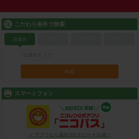
こだわり条件で検索
店舗名
駅名
新幹線名
空港名
検索
スマートフォン
⇒ アプリなら最短3分スピード出発！