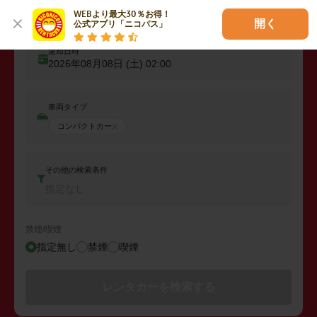
出発日時
WEBより最大30％お得！

2026年08月07日 (金)
02:00
開く
公式アプリ「ニコパス」
返却日時
2026年08月08日 (土)
02:00
車両タイプ
コンパクトカー
その他の検索条件
指定なし
禁煙/喫煙
指定無し
禁煙
喫煙
レンタカーを検索する