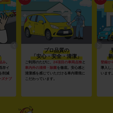
プロ品質の
〜
「安心・安全・清潔」
新
組み
。
ご利用のたびに、
24項目の車両点検
と
登録か
既存イ
車内外の清掃・除菌
を徹底。安心感と
導入し
を削減
清潔感を感じていただける車内環境に
います
ーズナブ
こだわっています。