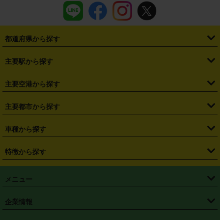
都道府県から探す
・
北海道
・
青森県
・
岩手県
・
宮城県
・
秋田県
・
山形県
主要駅から探す
・
福島県
・
東京都
・
神奈川県
・
埼玉県
・
千葉県
・
茨城県
・
札幌駅
・
仙台駅
・
新宿駅
・
池袋駅
・
渋谷駅
・
東京駅
主要空港から探す
・
栃木県
・
群馬県
・
山梨県
・
愛知県
・
静岡県
・
岐阜県
・
横浜駅
・
川崎駅
・
大宮駅
・
西船橋駅
・
柏駅
・
名古屋駅
・
新千歳空港
・
仙台空港
主要都市から探す
・
長野県
・
新潟県
・
富山県
・
石川県
・
福井県
・
大阪府
・
大阪駅
・
難波駅
・
三宮駅
・
京都駅
・
広島駅
・
博多駅
・
成田空港
・
羽田空港
・
兵庫県
・
京都府
・
滋賀県
・
和歌山県
・
奈良県
・
三重県
・
札幌市
・
仙台市
車種から探す
・
熊本駅
・
那覇空港駅
・
中部国際空港セントレア
・
関西国際空港
・
鳥取県
・
島根県
・
岡山県
・
広島県
・
山口県
・
徳島県
・
千葉市
・
さいたま市
・
軽自動車
・
コンパクトカー
・
ステーションワゴン・セダン
特徴から探す
・
大阪国際空港（伊丹空港）
・
神戸空港
・
香川県
・
愛媛県
・
高知県
・
福岡県
・
佐賀県
・
長崎県
・
横浜市
・
川崎市
・
ミニバン・ワンボックス
・
高級ミニバン・ワンボックス
・
SUV
・
岡山空港
・
徳島空港
・
ハイブリッド
・
宅配レンタカー
・
ETCカードレンタル
・
熊本県
・
大分県
・
宮崎県
・
鹿児島県
・
沖縄県
・
相模原市
・
新潟市
メニュー
・
軽トラック・商用バン
・
福岡空港
・
鹿児島空港
・
長期レンタル
・
深夜時間帯レンタル
・
免責補償プラス
・
静岡市
・
浜松市
・
・
トラック・バン
トップページ
・
はじめての方へ
・
ご利用案内
(タウンエースバン、ライトエースバン等)
企業情報
・
那覇空港
・
パーフェクト補償
・
スタッドレスタイヤ
・
直前予約
・
名古屋市
・
京都市
・
・
トラック・バン
ベストレート保証
・
予約から返却まで
・
・
店舗オリジナル
利用シーン別ガイ
(ハイエースバン・キャラバン等)
・
・
ニコパス(アプリ)
会社概要
・
ニュース
・
国際運転免許証
・
フランチャイズ募集
・
営業時間外返却サービス
・
個人情報保護