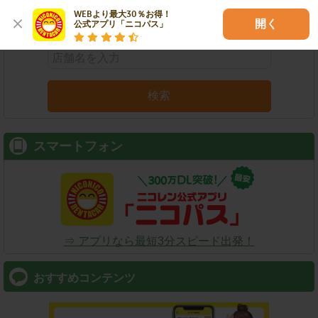
WEBより最大30％お得！

店舗名
駅名
新幹線名
空港名
開く
公式アプリ「ニコパス」
検索
スマートフォン
⇒ アプリなら最短3分スピード出発！
おすすめコンテンツ