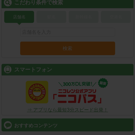
こだわり条件で検索
店舗名
駅名
新幹線名
空港名
検索
スマートフォン
⇒ アプリなら最短3分スピード出発！
おすすめコンテンツ