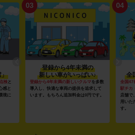
03
04
登録から4年未満の
潔」
新しい車がいっぱい♪
全
点検
と
登録から4年未満の新しいクルマ
を多数
全国47
心感と
導入し、快適な車両の提供を追求して
駅チカ
環境に
います。もちろん追加料金は0円です。
店舗で
用いた
す。