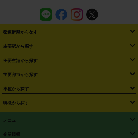
都道府県から探す
・
北海道
・
青森県
・
岩手県
・
宮城県
・
秋田県
・
山形県
主要駅から探す
・
福島県
・
東京都
・
神奈川県
・
埼玉県
・
千葉県
・
茨城県
・
札幌駅
・
仙台駅
・
新宿駅
・
池袋駅
・
渋谷駅
・
東京駅
主要空港から探す
・
栃木県
・
群馬県
・
山梨県
・
愛知県
・
静岡県
・
岐阜県
・
横浜駅
・
川崎駅
・
大宮駅
・
西船橋駅
・
柏駅
・
名古屋駅
・
新千歳空港
・
仙台空港
主要都市から探す
・
長野県
・
新潟県
・
富山県
・
石川県
・
福井県
・
大阪府
・
大阪駅
・
難波駅
・
三宮駅
・
京都駅
・
広島駅
・
博多駅
・
成田空港
・
羽田空港
・
兵庫県
・
京都府
・
滋賀県
・
和歌山県
・
奈良県
・
三重県
・
札幌市
・
仙台市
車種から探す
・
熊本駅
・
那覇空港駅
・
中部国際空港セントレア
・
関西国際空港
・
鳥取県
・
島根県
・
岡山県
・
広島県
・
山口県
・
徳島県
・
千葉市
・
さいたま市
・
軽自動車
・
コンパクトカー
・
ステーションワゴン・セダン
特徴から探す
・
大阪国際空港（伊丹空港）
・
神戸空港
・
香川県
・
愛媛県
・
高知県
・
福岡県
・
佐賀県
・
長崎県
・
横浜市
・
川崎市
・
ミニバン・ワンボックス
・
高級ミニバン・ワンボックス
・
SUV
・
岡山空港
・
徳島空港
・
ハイブリッド
・
宅配レンタカー
・
ETCカードレンタル
・
熊本県
・
大分県
・
宮崎県
・
鹿児島県
・
沖縄県
・
相模原市
・
新潟市
メニュー
・
軽トラック・商用バン
・
福岡空港
・
鹿児島空港
・
長期レンタル
・
深夜時間帯レンタル
・
免責補償プラス
・
静岡市
・
浜松市
・
・
トラック・バン
トップページ
・
はじめての方へ
・
ご利用案内
(タウンエースバン、ライトエースバン等)
企業情報
・
那覇空港
・
パーフェクト補償
・
スタッドレスタイヤ
・
直前予約