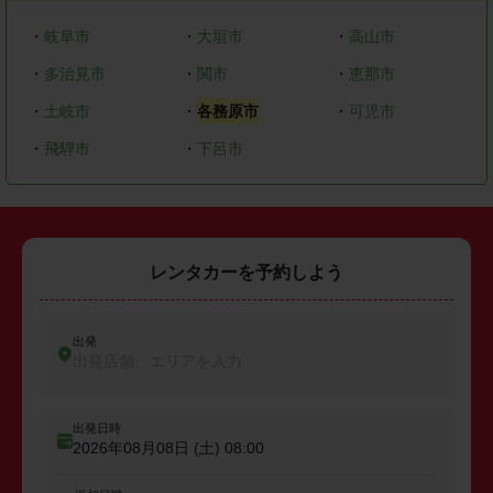
・
岐阜市
・
大垣市
・
高山市
・
多治見市
・
関市
・
恵那市
・
土岐市
・
各務原市
・
可児市
・
飛騨市
・
下呂市
レンタカーを予約しよう
出発
出発店舗、エリアを入力
出発日時
2026年08月08日 (土)
08:00