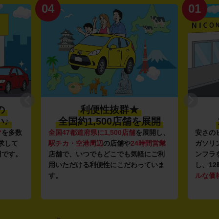
04
01
の
利便性抜群★
♪
全国約1,500店舗を展開
マ
を多数
全国47都道府県に1,500店舗
を展開し、
安さの
求して
駅チカ・空港周辺
の店舗や
24時間営業
ガソリ
円です。
店舗で、いつでもどこでも気軽にご利
ンフラ
用いただける利便性にこだわっていま
し、12
す。
ルな価