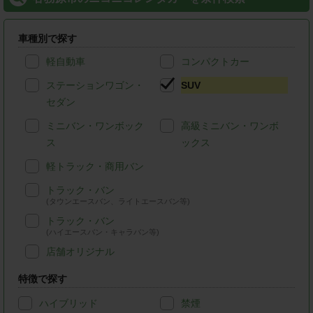
車種別で探す
軽自動車
コンパクトカー
ステーションワゴン・
SUV
セダン
ミニバン・ワンボック
高級ミニバン・ワンボ
ス
ックス
軽トラック・商用バン
トラック・バン
(タウンエースバン、ライトエースバン等)
トラック・バン
(ハイエースバン・キャラバン等)
店舗オリジナル
特徴で探す
ハイブリッド
禁煙