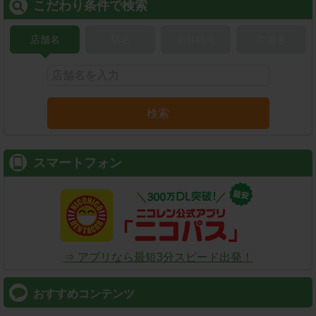
こだわり条件で検索
店舗名
駅名
新幹線名
空港名
検索
スマートフォン
⇒ アプリなら最短3分スピード出発！
おすすめコンテンツ