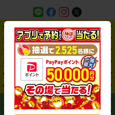
都道府県から探す
・
北海道
・
青森県
・
岩手県
・
宮城県
・
秋田県
・
山形県
主要駅から探す
・
福島県
・
東京都
・
神奈川県
・
埼玉県
・
千葉県
・
茨城県
・
札幌駅
・
仙台駅
・
新宿駅
・
池袋駅
・
渋谷駅
・
東京駅
主要空港から探す
・
栃木県
・
群馬県
・
山梨県
・
愛知県
・
静岡県
・
岐阜県
・
横浜駅
・
川崎駅
・
大宮駅
・
西船橋駅
・
柏駅
・
名古屋駅
・
新千歳空港
・
仙台空港
主要都市から探す
・
長野県
・
新潟県
・
富山県
・
石川県
・
福井県
・
大阪府
・
大阪駅
・
難波駅
・
三宮駅
・
京都駅
・
広島駅
・
博多駅
・
成田空港
・
羽田空港
・
兵庫県
・
京都府
・
滋賀県
・
和歌山県
・
奈良県
・
三重県
・
札幌市
・
仙台市
車種から探す
・
熊本駅
・
那覇空港駅
・
中部国際空港セントレア
・
関西国際空港
・
鳥取県
・
島根県
・
岡山県
・
広島県
・
山口県
・
徳島県
・
千葉市
・
さいたま市
・
軽自動車
・
コンパクトカー
・
ステーションワゴン・セダン
特徴から探す
・
大阪国際空港（伊丹空港）
・
神戸空港
・
香川県
・
愛媛県
・
高知県
・
福岡県
・
佐賀県
・
長崎県
・
横浜市
・
川崎市
・
ミニバン・ワンボックス
・
高級ミニバン・ワンボックス
・
SUV
・
岡山空港
・
徳島空港
・
ハイブリッド
・
宅配レンタカー
・
ETCカードレンタル
・
熊本県
・
大分県
・
宮崎県
・
鹿児島県
・
沖縄県
・
相模原市
・
新潟市
メニュー
・
軽トラック・商用バン
・
福岡空港
・
鹿児島空港
・
長期レンタル
・
深夜時間帯レンタル
・
免責補償プラス
・
静岡市
・
浜松市
・
・
トラック・バン
トップページ
・
はじめての方へ
・
ご利用案内
(タウンエースバン、ライトエースバン等)
企業情報
・
那覇空港
・
パーフェクト補償
・
スタッドレスタイヤ
・
直前予約
・
名古屋市
・
京都市