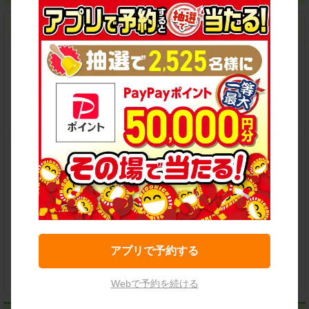
館山八幡店
住所：
館山市八幡235
地図
営業時間：
09:00-21:00
この店舗で予約する
保有車両クラス
アプリで予約する
各種サービス
Webで予約を続ける