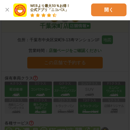
WEBより最大30％お得！

開く
公式アプリ「ニコパス」
千葉栄町店
住所：
千葉市中央区栄町9-13寿マンション1F
地図
営業時間：
店舗ページをご確認ください
この店舗で予約する
保有車両クラス
各種サービス