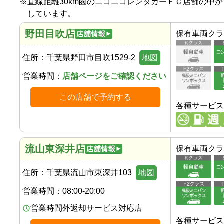
※
直線距離30km圏のニコニコレンタカーＦＣ店舗の中
しています。
野田目吹店
保有車両クラ
住所：
千葉県野田市目吹1529-2
地図
営業時間：
店舗ページをご確認ください
この店舗で予約する
各種サービス
流山東深井店
保有車両クラ
住所：
千葉県流山市東深井103
地図
営業時間：
08:00-20:00
営業時間外返却サービス対応店
各種サービス