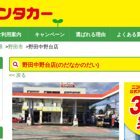
ご利用案内
キャンペーン
選ばれる理由
よくある
県
>
野田市
>
野田中野台店
野田中野台店
(のだなかのだい)
<< 戻る