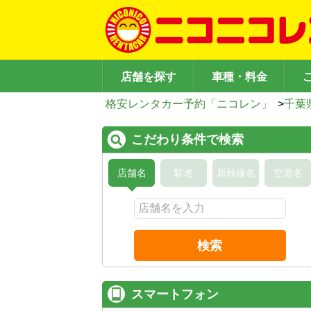
店舗を探す
車種・料金
格安レンタカー予約「ニコレン」
>
千葉
こだわり条件で検索
店舗名
駅名
新幹線名
空港名
検索
スマートフォン