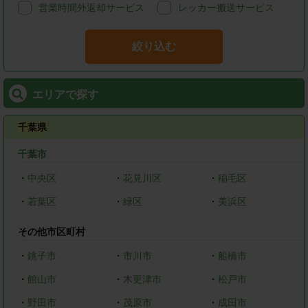
営業時間外返却サービス
レッカー搬送サービス
絞り込む
エリアで探す
千葉県
千葉市
・
中央区
・
花見川区
・
稲毛区
・
若葉区
・
緑区
・
美浜区
その他市区町村
・
銚子市
・
市川市
・
船橋市
・
館山市
・
木更津市
・
松戸市
・
野田市
・
茂原市
・
成田市