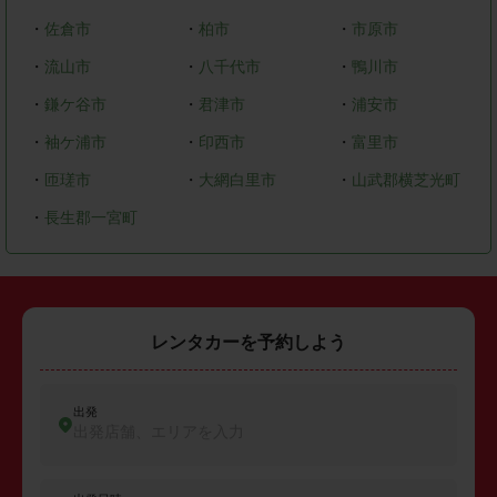
・
佐倉市
・
柏市
・
市原市
・
流山市
・
八千代市
・
鴨川市
・
鎌ケ谷市
・
君津市
・
浦安市
・
袖ケ浦市
・
印西市
・
富里市
・
匝瑳市
・
大網白里市
・
山武郡横芝光町
・
長生郡一宮町
レンタカーを予約しよう
出発
出発店舗、エリアを入力