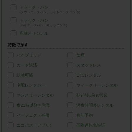
トラック・バン
(タウンエースバン、ライトエースバン等)
トラック・バン
(ハイエースバン・キャラバン等)
店舗オリジナル
特徴で探す
ハイブリッド
禁煙
カード決済
スタッドレス
給油可能
ETCレンタル
宅配レンタカー
ウィークリーレンタル
マンスリーレンタル
朝7時以前も営業
夜21時以降も営業
深夜時間帯レンタル
パーフェクト補償
直前予約
ニコパス（アプリ）
国際運転免許証