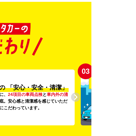
03
の
「安心・安全・清潔」
に、
24項目の車両点検
と
車内外の清
底。安心感と清潔感を感じていただ
にこだわっています。