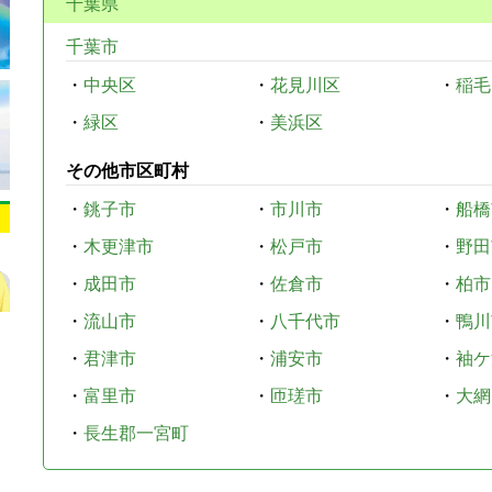
千葉県
千葉市
・
中央区
・
花見川区
・
稲毛
・
緑区
・
美浜区
その他市区町村
・
銚子市
・
市川市
・
船橋
・
木更津市
・
松戸市
・
野田
・
成田市
・
佐倉市
・
柏市
・
流山市
・
八千代市
・
鴨川
・
君津市
・
浦安市
・
袖ケ
・
富里市
・
匝瑳市
・
大網
・
長生郡一宮町