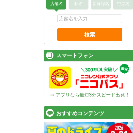
店舗名
駅名
新幹線名
空港名
検索
スマートフォン
⇒ アプリなら最短3分スピード出発！
おすすめコンテンツ