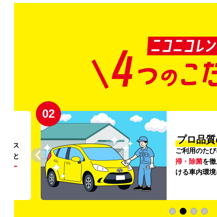
02
円〜
プロ品質
リンス
ご利用のたび
ること
掃・除菌
を徹
う
リー
ける車内環境