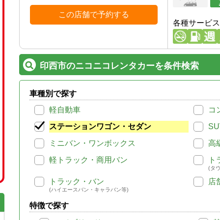
この店舗で予約する
各種サービス
印西市のニコニコレンタカーを条件検索
車種別で探す
軽自動車
コ
ステーションワゴン・セダン
SU
ミニバン・ワンボックス
高
軽トラック・商用バン
ト
(タ
トラック・バン
店
(ハイエースバン・キャラバン等)
特徴で探す