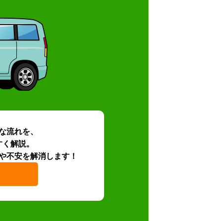
な流れを、
すく解説。
や不安を解消します！