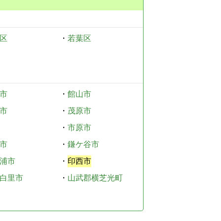
区
・
若葉区
市
・
館山市
市
・
茂原市
・
市原市
市
・
鎌ケ谷市
浦市
・
印西市
白里市
・
山武郡横芝光町