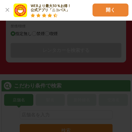
その他の検索条件
WEBより最大30％お得！

指定なし
開く
公式アプリ「ニコパス」
禁煙/喫煙
指定無し
禁煙
喫煙
レンタカーを検索する
こだわり条件で検索
店舗名
駅名
新幹線名
空港名
検索