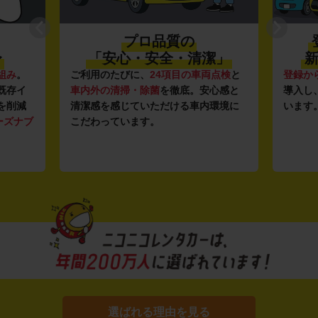
プロ品質の
〜
「安心・安全・清潔」
新
組み
。
ご利用のたびに、
24項目の車両点検
と
登録か
既存イ
車内外の清掃・除菌
を徹底。安心感と
導入し
を削減
清潔感を感じていただける車内環境に
います
ーズナブ
こだわっています。
選ばれる理由を見る