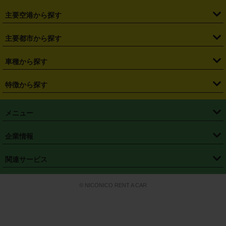
・
福島県
・
東京都
・
神奈川県
・
埼玉県
・
千葉県
・
茨城県
・
札幌駅
・
仙台駅
・
新宿駅
・
池袋駅
・
渋谷駅
・
東京駅
主要空港から探す
・
栃木県
・
群馬県
・
山梨県
・
愛知県
・
静岡県
・
岐阜県
・
横浜駅
・
川崎駅
・
大宮駅
・
西船橋駅
・
柏駅
・
名古屋駅
・
新千歳空港
・
仙台空港
主要都市から探す
・
長野県
・
新潟県
・
富山県
・
石川県
・
福井県
・
大阪府
・
大阪駅
・
難波駅
・
三宮駅
・
京都駅
・
広島駅
・
博多駅
・
成田空港
・
羽田空港
・
兵庫県
・
京都府
・
滋賀県
・
和歌山県
・
奈良県
・
三重県
・
札幌市
・
仙台市
車種から探す
・
熊本駅
・
那覇空港駅
・
中部国際空港セントレア
・
関西国際空港
・
鳥取県
・
島根県
・
岡山県
・
広島県
・
山口県
・
徳島県
・
千葉市
・
さいたま市
・
軽自動車
・
コンパクトカー
・
ステーションワゴン・セダン
特徴から探す
・
大阪国際空港（伊丹空港）
・
神戸空港
・
香川県
・
愛媛県
・
高知県
・
福岡県
・
佐賀県
・
長崎県
・
横浜市
・
川崎市
・
ミニバン・ワンボックス
・
高級ミニバン・ワンボックス
・
SUV
・
岡山空港
・
徳島空港
・
ハイブリッド
・
宅配レンタカー
・
ETCカードレンタル
・
熊本県
・
大分県
・
宮崎県
・
鹿児島県
・
沖縄県
・
相模原市
・
新潟市
メニュー
・
軽トラック・商用バン
・
福岡空港
・
鹿児島空港
・
長期レンタル
・
深夜時間帯レンタル
・
免責補償プラス
・
静岡市
・
浜松市
・
・
トラック・バン
トップページ
・
はじめての方へ
・
ご利用案内
(タウンエースバン、ライトエースバン等)
企業情報
・
那覇空港
・
パーフェクト補償
・
スタッドレスタイヤ
・
直前予約
・
名古屋市
・
京都市
・
・
トラック・バン
ベストレート保証
・
予約から返却まで
・
・
店舗オリジナル
利用シーン別ガイ
(ハイエースバン・キャラバン等)
・
・
ニコパス(アプリ)
会社概要
・
ニュース
・
国際運転免許証
・
フランチャイズ募集
・
営業時間外返却サービス
・
個人情報保護
関連サービス
・
大阪市
・
堺市
ド
・
・
レッカー搬送サービス
カスタマーハラスメントに対する基本方針
・
神戸市
・
岡山市
・
・
車種・料金
カーリースなら「定額ニコノリパック」
・
店舗を探す
・
キャンペーン
© NICONICO RENT A CAR
・
特定商取引法に基づく表記
・
旅行業約款
・
広島市
・
北九州市
・
・
会員特典
超短期カーリースの「ニコリース」
・
選ばれる理由
・
安心・安全への取
り組み
・
福岡市
・
熊本市
・
清潔・快適な車内
・
徹底した車両点検
・
新しいクルマ