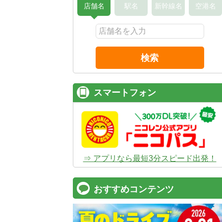
店舗名
駅名
新幹線名
空港名
検索
スマートフォン
⇒ アプリなら最短3分スピード出発！
おすすめコンテンツ