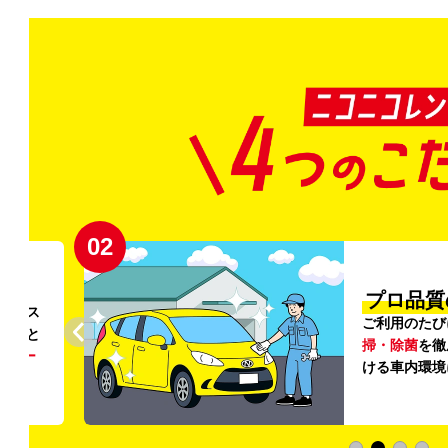
02
円〜
プロ品質
リンス
ご利用のたび
ること
掃・除菌
を徹
う
リー
ける車内環境