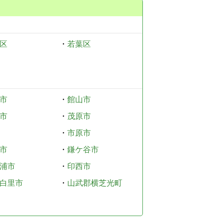
区
・
若葉区
市
・
館山市
市
・
茂原市
・
市原市
市
・
鎌ケ谷市
浦市
・
印西市
白里市
・
山武郡横芝光町