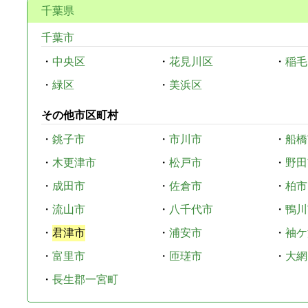
千葉県
千葉市
・
中央区
・
花見川区
・
稲毛
・
緑区
・
美浜区
その他市区町村
・
銚子市
・
市川市
・
船橋
・
木更津市
・
松戸市
・
野田
・
成田市
・
佐倉市
・
柏市
・
流山市
・
八千代市
・
鴨川
・
君津市
・
浦安市
・
袖ケ
・
富里市
・
匝瑳市
・
大網
・
長生郡一宮町