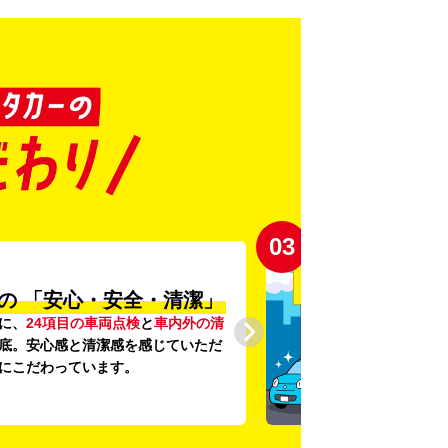
03
の
「安心・安全・清潔」
に、
24項目の車両点検
と
車内外の清
底。安心感と清潔感を感じていただ
にこだわっています。