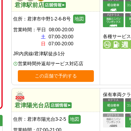
君津駅前店
住所：
君津市中野1-2-6-B号
地図
営業時間：
平日
08:00-20:00
各種サービス
土
07:00-20:00
日
07:00-20:00
JR内房線
/
君津駅
徒歩
1
分
営業時間外返却サービス対応店
この店舗で予約する
保有車両クラ
君津陽光台店
住所：
君津市陽光台3-2-5
地図
営業時間：
07:00-21:00