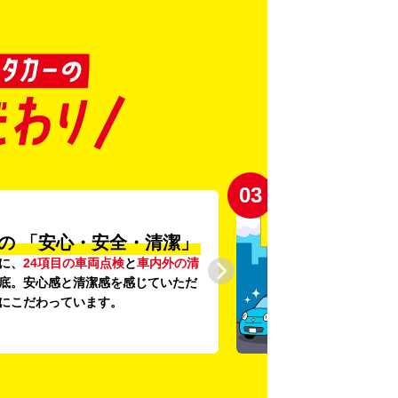
03
の
「安心・安全・清潔」
に、
24項目の車両点検
と
車内外の清
底。安心感と清潔感を感じていただ
にこだわっています。