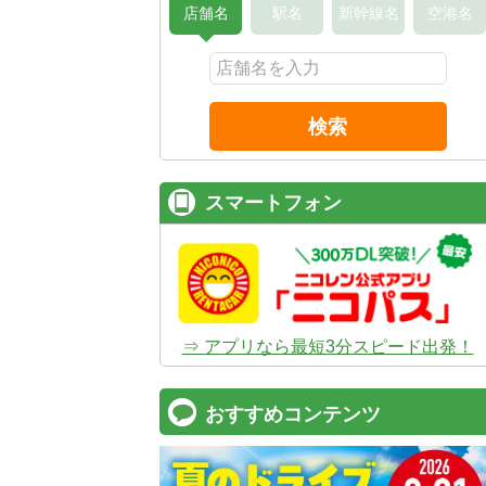
店舗名
駅名
新幹線名
空港名
検索
スマートフォン
⇒ アプリなら最短3分スピード出発！
おすすめコンテンツ