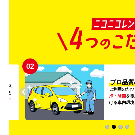
02
円〜
プロ品質
リンス
ご利用のたび
ること
掃・除菌
を徹
う
リー
ける車内環境