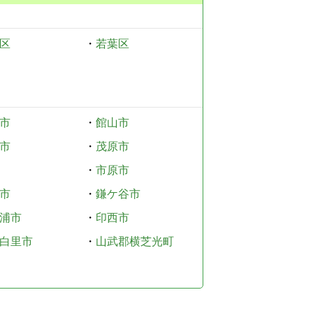
区
・
若葉区
市
・
館山市
市
・
茂原市
・
市原市
市
・
鎌ケ谷市
浦市
・
印西市
白里市
・
山武郡横芝光町