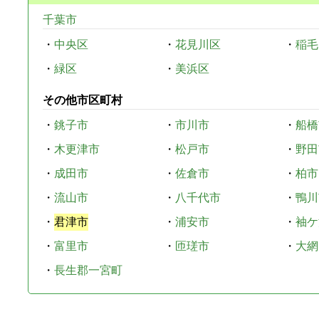
千葉市
・
中央区
・
花見川区
・
稲毛
・
緑区
・
美浜区
その他市区町村
・
銚子市
・
市川市
・
船橋
・
木更津市
・
松戸市
・
野田
・
成田市
・
佐倉市
・
柏市
・
流山市
・
八千代市
・
鴨川
・
君津市
・
浦安市
・
袖ケ
・
富里市
・
匝瑳市
・
大網
・
長生郡一宮町