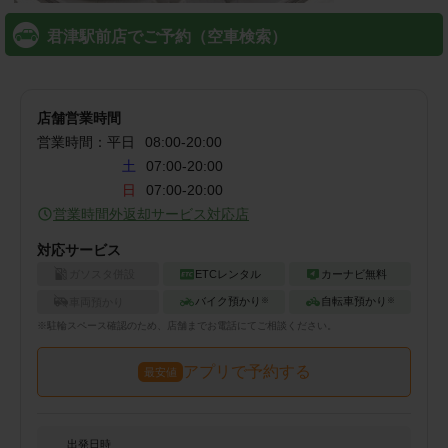
君津駅前店でご予約（空車検索）
店舗営業時間
営業時間：
平日
08:00
-
20:00
土
07:00-20:00
日
07:00-20:00
営業時間外返却サービス対応店
対応サービス
ガソスタ併設
ETCレンタル
カーナビ無料
バイク預かり
自転車預かり
車両預かり
※
※
※
駐輪
スペース確認のため、店舗までお電話にてご相談ください。
アプリで予約する
最安値
出発日時