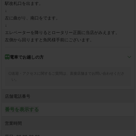
駅改札口を出ます。

↓

左に曲がり、南口をでます。

↓

エレベーターを降りるとロータリー正面に当店がみえます。

電車で
お越しの方
JR内房線/君津駅
送迎・アクセスに関するご質問は、直接店舗までお問い合わせくださ
い。
徒歩1分
店舗電話番号
ＪＲ内房線君津駅より徒歩1分

↓

番号を表示する
駅改札口を出ます

↓

営業時間
左に曲がり、「南口」をでます

↓
