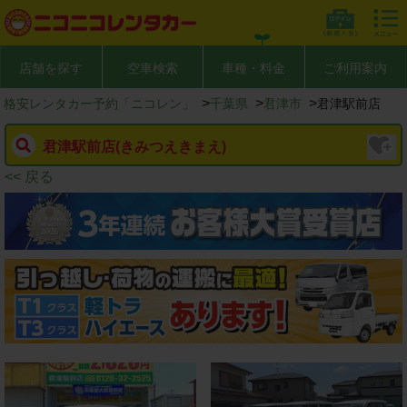
店舗を探す
空車検索
車種・料金
ご利用案内
>
>
>
格安レンタカー予約「ニコレン」
千葉県
君津市
君津駅前店
君津駅前店
(きみつえきまえ)
<< 戻る