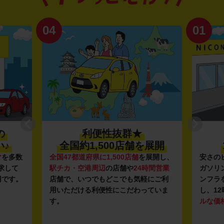
04
01
の
利便性抜群★
♪
全国約1,500店舗を展開
マ
を多数
全国47都道府県に1,500店舗
を展開し、
安さの
求して
駅チカ・空港周辺
の店舗や
24時間営業
ガソリ
円です。
店舗で、いつでもどこでも気軽にご利
ンフラ
用いただける利便性にこだわっていま
し、12
す。
ルな価