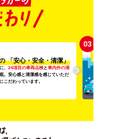
03
の
「安心・安全・清潔」
に、
24項目の車両点検
と
車内外の清
底。安心感と清潔感を感じていただ
にこだわっています。