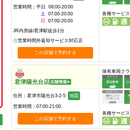
営業時間：
平日
08:00-20:00
各種サービス
土
07:00-20:00
日
07:00-20:00
JR内房線
/
君津駅
徒歩
1
分
営業時間外返却サービス対応店
この店舗で予約する
保有車両クラ
君津陽光台店
住所：
君津市陽光台3-2-5
地図
営業時間：
07:00-21:00
各種サービス
この店舗で予約する