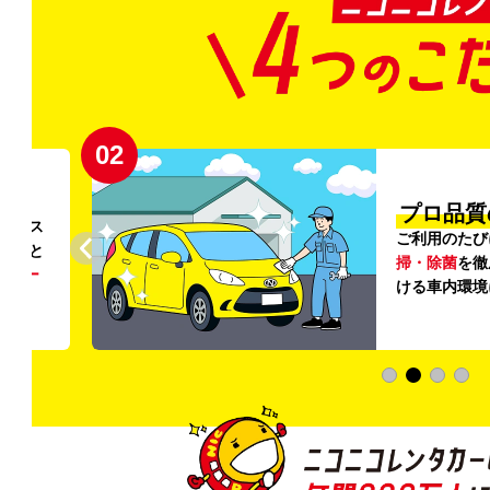
02
円〜
プロ品質
リンス
ご利用のたび
ること
掃・除菌
を徹
う
リー
ける車内環境