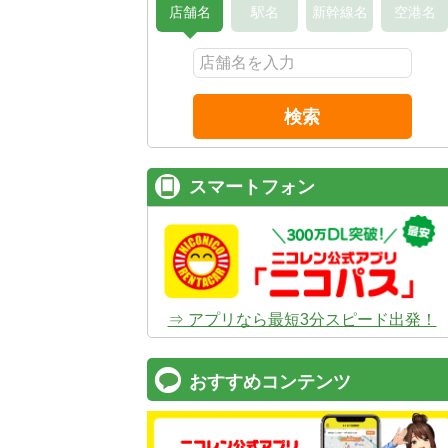
店舗名
駅名
新幹線名
空港名
検索
スマートフォン
⇒ アプリなら最短3分スピード出発！
おすすめコンテンツ