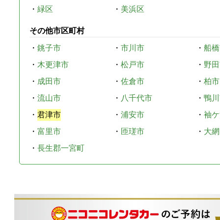
・
緑区
・
美浜区
その他市区町村
・
銚子市
・
市川市
・
船橋
・
木更津市
・
松戸市
・
野田
・
成田市
・
佐倉市
・
柏市
・
流山市
・
八千代市
・
鴨川
・
君津市
・
浦安市
・
袖ケ
・
富里市
・
匝瑳市
・
大網
・
長生郡一宮町