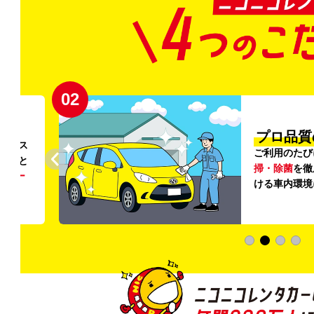
02
円〜
プロ品質
リンス
ご利用のたび
ること
掃・除菌
を徹
う
リー
ける車内環境