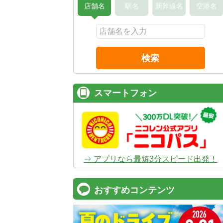
店舗名
駅名
新幹線名
空港名
検索
スマートフォン
⇒ アプリなら最短3分スピード出発！
おすすめコンテンツ