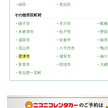
・
緑区
・
美浜区
その他市区町村
・
銚子市
・
市川市
・
船橋
・
木更津市
・
松戸市
・
野田
・
成田市
・
佐倉市
・
柏市
・
流山市
・
八千代市
・
鴨川
・
君津市
・
浦安市
・
袖ケ
・
富里市
・
匝瑳市
・
大網
・
長生郡一宮町