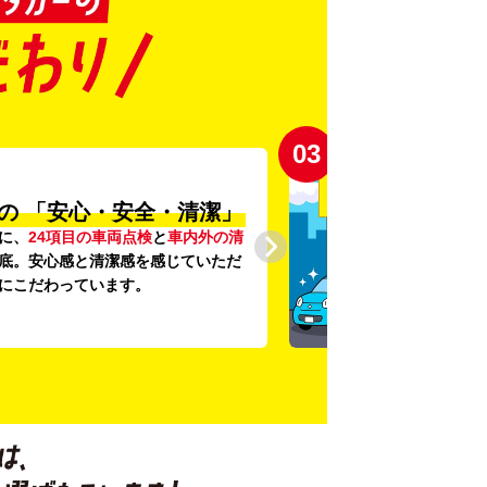
03
の
「安心・安全・清潔」
に、
24項目の車両点検
と
車内外の清
底。安心感と清潔感を感じていただ
にこだわっています。