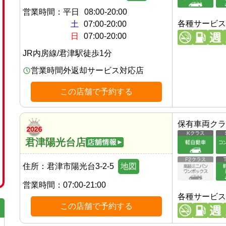
営業時間：
平日
08:00-20:00
各種サービス
土
07:00-20:00
日
07:00-20:00
JR内房線
/
君津駅
徒歩
1
分
営業時間外返却サービス対応店
この店舗で予約する
保有車両クラ
君津陽光台店
住所：
君津市陽光台3-2-5
地図
営業時間：
07:00-21:00
各種サービス
この店舗で予約する