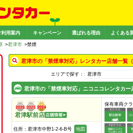
ご利用案内
キャンペーン
選ばれる理由
よくある
県
>
君津市
>
禁煙
君津市の「禁煙車対応」レンタカー店舗一覧（
エリアで探す：
君津市の「禁煙車対応」ニコニコレンタカー
保有車両クラ
君津駅前店
住所：
君津市中野1-2-6-B号
地図