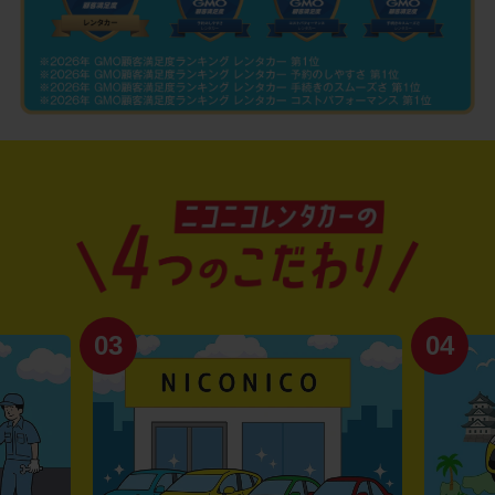
03
04