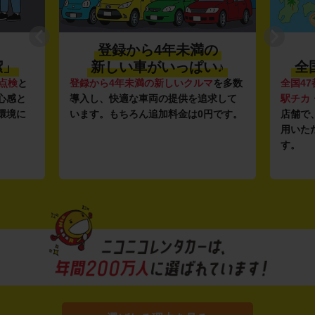
登録から4年未満の
潔」
新しい車がいっぱい♪
全
点検
と
登録から4年未満の新しいクルマ
を多数
全国47
心感と
導入し、快適な車両の提供を追求して
駅チカ
環境に
います。もちろん追加料金は0円です。
店舗で
用いた
す。