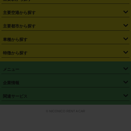
・
福島県
・
東京都
・
神奈川県
・
埼玉県
・
千葉県
・
茨城県
・
札幌駅
・
仙台駅
・
新宿駅
・
池袋駅
・
渋谷駅
・
東京駅
主要空港から探す
・
栃木県
・
群馬県
・
山梨県
・
愛知県
・
静岡県
・
岐阜県
・
横浜駅
・
川崎駅
・
大宮駅
・
西船橋駅
・
柏駅
・
名古屋駅
・
新千歳空港
・
仙台空港
主要都市から探す
・
長野県
・
新潟県
・
富山県
・
石川県
・
福井県
・
大阪府
・
大阪駅
・
難波駅
・
三宮駅
・
京都駅
・
広島駅
・
博多駅
・
成田空港
・
羽田空港
・
兵庫県
・
京都府
・
滋賀県
・
和歌山県
・
奈良県
・
三重県
・
札幌市
・
仙台市
車種から探す
・
熊本駅
・
那覇空港駅
・
中部国際空港セントレア
・
関西国際空港
・
鳥取県
・
島根県
・
岡山県
・
広島県
・
山口県
・
徳島県
・
千葉市
・
さいたま市
・
軽自動車
・
コンパクトカー
・
ステーションワゴン・セダン
特徴から探す
・
大阪国際空港（伊丹空港）
・
神戸空港
・
香川県
・
愛媛県
・
高知県
・
福岡県
・
佐賀県
・
長崎県
・
横浜市
・
川崎市
・
ミニバン・ワンボックス
・
高級ミニバン・ワンボックス
・
SUV
・
岡山空港
・
徳島空港
・
ハイブリッド
・
宅配レンタカー
・
ETCカードレンタル
・
熊本県
・
大分県
・
宮崎県
・
鹿児島県
・
沖縄県
・
相模原市
・
新潟市
メニュー
・
軽トラック・商用バン
・
福岡空港
・
鹿児島空港
・
長期レンタル
・
深夜時間帯レンタル
・
免責補償プラス
・
静岡市
・
浜松市
・
・
トラック・バン
トップページ
・
はじめての方へ
・
ご利用案内
(タウンエースバン、ライトエースバン等)
企業情報
・
那覇空港
・
パーフェクト補償
・
スタッドレスタイヤ
・
直前予約
・
名古屋市
・
京都市
・
・
トラック・バン
ベストレート保証
・
予約から返却まで
・
・
店舗オリジナル
利用シーン別ガイ
(ハイエースバン・キャラバン等)
・
・
ニコパス(アプリ)
会社概要
・
ニュース
・
国際運転免許証
・
フランチャイズ募集
・
営業時間外返却サービス
・
個人情報保護
関連サービス
・
大阪市
・
堺市
ド
・
・
レッカー搬送サービス
カスタマーハラスメントに対する基本方針
・
神戸市
・
岡山市
・
・
車種・料金
カーリースなら「定額ニコノリパック」
・
店舗を探す
・
キャンペーン
© NICONICO RENT A CAR
・
特定商取引法に基づく表記
・
旅行業約款
・
広島市
・
北九州市
・
・
会員特典
超短期カーリースの「ニコリース」
・
選ばれる理由
・
安心・安全への取
り組み
・
福岡市
・
熊本市