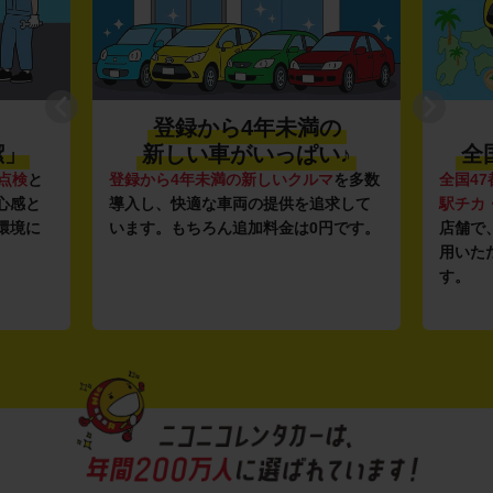
登録から4年未満の
潔」
新しい車がいっぱい♪
全
点検
と
登録から4年未満の新しいクルマ
を多数
全国47
心感と
導入し、快適な車両の提供を追求して
駅チカ
環境に
います。もちろん追加料金は0円です。
店舗で
用いた
す。