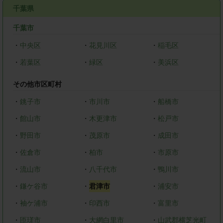
千葉県
千葉市
・
中央区
・
花見川区
・
稲毛区
・
若葉区
・
緑区
・
美浜区
その他市区町村
・
銚子市
・
市川市
・
船橋市
・
館山市
・
木更津市
・
松戸市
・
野田市
・
茂原市
・
成田市
・
佐倉市
・
柏市
・
市原市
・
流山市
・
八千代市
・
鴨川市
・
鎌ケ谷市
・
君津市
・
浦安市
・
袖ケ浦市
・
印西市
・
富里市
・
匝瑳市
・
大網白里市
・
山武郡横芝光町