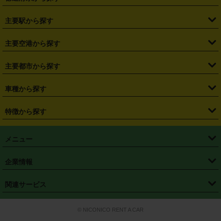
・
北海道
・
青森県
・
岩手県
・
宮城県
・
秋田県
・
山形県
主要駅から探す
・
福島県
・
東京都
・
神奈川県
・
埼玉県
・
千葉県
・
茨城県
・
札幌駅
・
仙台駅
・
新宿駅
・
池袋駅
・
渋谷駅
・
東京駅
主要空港から探す
・
栃木県
・
群馬県
・
山梨県
・
愛知県
・
静岡県
・
岐阜県
・
横浜駅
・
川崎駅
・
大宮駅
・
西船橋駅
・
柏駅
・
名古屋駅
・
新千歳空港
・
仙台空港
主要都市から探す
・
長野県
・
新潟県
・
富山県
・
石川県
・
福井県
・
大阪府
・
大阪駅
・
難波駅
・
三宮駅
・
京都駅
・
広島駅
・
博多駅
・
成田空港
・
羽田空港
・
兵庫県
・
京都府
・
滋賀県
・
和歌山県
・
奈良県
・
三重県
・
札幌市
・
仙台市
車種から探す
・
熊本駅
・
那覇空港駅
・
中部国際空港セントレア
・
関西国際空港
・
鳥取県
・
島根県
・
岡山県
・
広島県
・
山口県
・
徳島県
・
千葉市
・
さいたま市
・
軽自動車
・
コンパクトカー
・
ステーションワゴン・セダン
特徴から探す
・
大阪国際空港（伊丹空港）
・
神戸空港
・
香川県
・
愛媛県
・
高知県
・
福岡県
・
佐賀県
・
長崎県
・
横浜市
・
川崎市
・
ミニバン・ワンボックス
・
高級ミニバン・ワンボックス
・
SUV
・
岡山空港
・
徳島空港
・
ハイブリッド
・
宅配レンタカー
・
ETCカードレンタル
・
熊本県
・
大分県
・
宮崎県
・
鹿児島県
・
沖縄県
・
相模原市
・
新潟市
メニュー
・
軽トラック・商用バン
・
福岡空港
・
鹿児島空港
・
長期レンタル
・
深夜時間帯レンタル
・
免責補償プラス
・
静岡市
・
浜松市
・
・
トラック・バン
トップページ
・
はじめての方へ
・
ご利用案内
(タウンエースバン、ライトエースバン等)
企業情報
・
那覇空港
・
パーフェクト補償
・
スタッドレスタイヤ
・
直前予約
・
名古屋市
・
京都市
・
・
トラック・バン
ベストレート保証
・
予約から返却まで
・
・
店舗オリジナル
利用シーン別ガイ
(ハイエースバン・キャラバン等)
・
・
ニコパス(アプリ)
会社概要
・
ニュース
・
国際運転免許証
・
フランチャイズ募集
・
営業時間外返却サービス
・
個人情報保護
関連サービス
・
大阪市
・
堺市
ド
・
・
レッカー搬送サービス
カスタマーハラスメントに対する基本方針
・
神戸市
・
岡山市
・
・
車種・料金
カーリースなら「定額ニコノリパック」
・
店舗を探す
・
キャンペーン
© NICONICO RENT A CAR
・
特定商取引法に基づく表記
・
旅行業約款
・
広島市
・
北九州市
・
・
会員特典
超短期カーリースの「ニコリース」
・
選ばれる理由
・
安心・安全への取