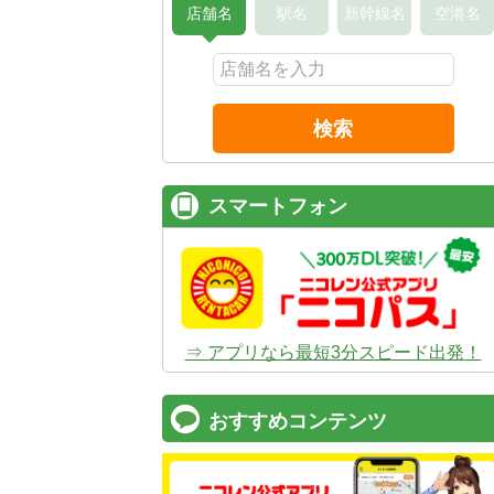
店舗名
駅名
新幹線名
空港名
検索
スマートフォン
⇒ アプリなら最短3分スピード出発！
おすすめコンテンツ