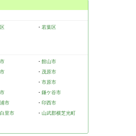
区
・
若葉区
市
・
館山市
市
・
茂原市
・
市原市
市
・
鎌ケ谷市
浦市
・
印西市
白里市
・
山武郡横芝光町