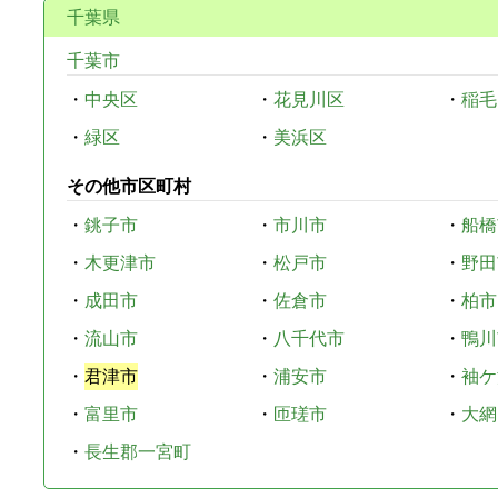
千葉県
千葉市
・
中央区
・
花見川区
・
稲毛
・
緑区
・
美浜区
その他市区町村
・
銚子市
・
市川市
・
船橋
・
木更津市
・
松戸市
・
野田
・
成田市
・
佐倉市
・
柏市
・
流山市
・
八千代市
・
鴨川
・
君津市
・
浦安市
・
袖ケ
・
富里市
・
匝瑳市
・
大網
・
長生郡一宮町