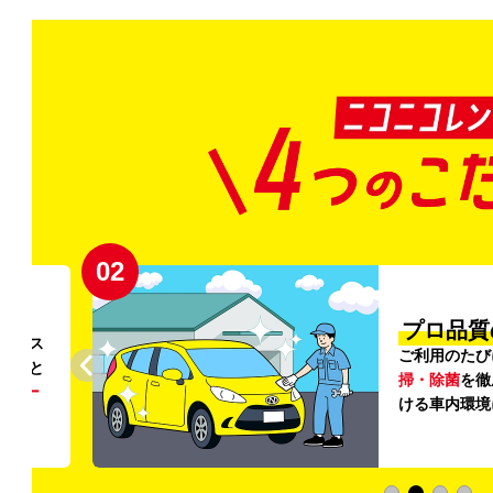
02
円〜
プロ品質
リンス
ご利用のたび
ること
掃・除菌
を徹
う
リー
ける車内環境