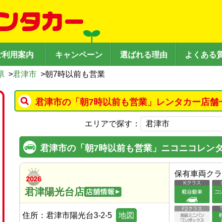
ご利用案内
キャンペーン
選ばれる理由
よくある
県
>
君津市
>
朝7時以前も営業
君津市の「朝7時以前も営業」レンタカー店舗
エリアで探す：
君津市の「朝7時以前も営業」ニコニコレン
保有車両クラ
君津陽光台店
住所：
君津市陽光台3-2-5
地図