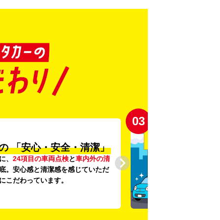
03
の
「安心・安全・清潔」
に、
24項目の車両点検
と
車内外の清
底。安心感と清潔感を感じていただ
にこだわっています。