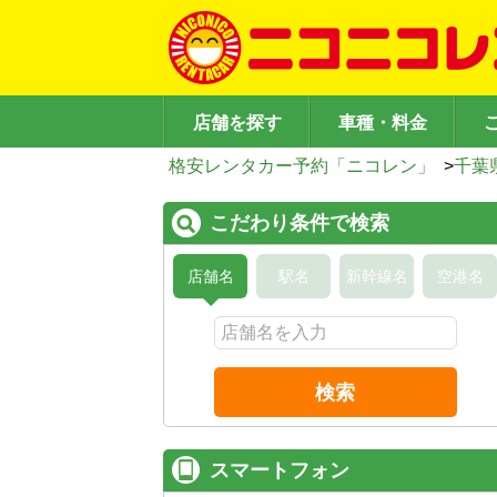
店舗を探す
車種・料金
格安レンタカー予約「ニコレン」
>
千葉
こだわり条件で検索
店舗名
駅名
新幹線名
空港名
検索
スマートフォン