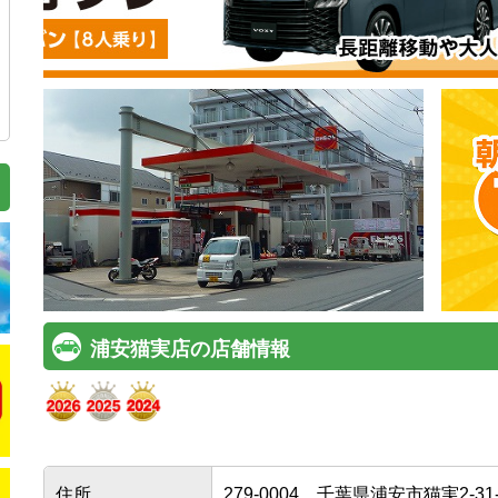
浦安猫実店の店舗情報
住所
279-0004
千葉県浦安市猫実2-31-