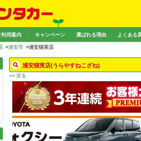
ご利用案内
キャンペーン
選ばれる理由
よくある
県
>
浦安市
>
浦安猫実店
浦安猫実店
(うらやすねこざね)
<< 戻る