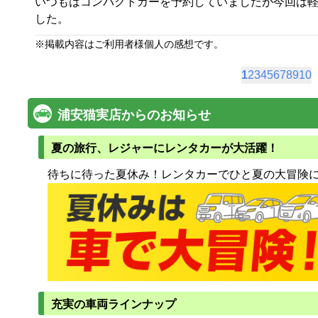
いつもはコンパクトカーを予約していましたが今回は
した。
※
掲載内容はご利用者様個人の感想です。
1
2
3
4
5
6
7
8
9
10
浦安猫実店からのお知らせ
夏の旅行、レジャーにレンタカーが大活躍！
待ちに待った夏休み！レンタカーでひと夏の大冒険
充実の車両ラインナップ