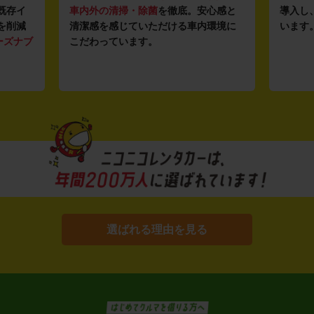
イ
車内外の清掃・除菌
を徹底。安心感と
導入し、快
減
清潔感を感じていただける車内環境に
います。もち
ブ
こだわっています。
選ばれる理由を見る