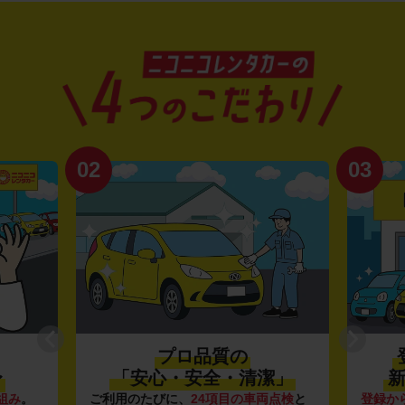
02
03
プロ品質の
登録
「安心・安全・清潔」
新し
。
ご利用のたびに、
24項目の車両点検
と
登録から4年