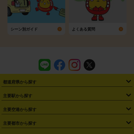
シーン別ガイド
よくある質問
都道府県から探す
・
北海道
・
青森県
・
岩手県
・
宮城県
・
秋田県
・
山形県
主要駅から探す
・
福島県
・
東京都
・
神奈川県
・
埼玉県
・
千葉県
・
茨城県
・
札幌駅
・
仙台駅
・
新宿駅
・
池袋駅
・
渋谷駅
・
東京駅
主要空港から探す
・
栃木県
・
群馬県
・
山梨県
・
愛知県
・
静岡県
・
岐阜県
・
横浜駅
・
川崎駅
・
大宮駅
・
西船橋駅
・
柏駅
・
名古屋駅
・
新千歳空港
・
仙台空港
主要都市から探す
・
長野県
・
新潟県
・
富山県
・
石川県
・
福井県
・
大阪府
・
大阪駅
・
難波駅
・
三宮駅
・
京都駅
・
広島駅
・
博多駅
・
成田空港
・
羽田空港
・
兵庫県
・
京都府
・
滋賀県
・
和歌山県
・
奈良県
・
三重県