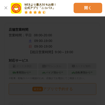
WEBより最大30％お得！

開く
公式アプリ「ニコパス」
市川塩浜店でご予約（空車検索）
店舗営業時間
営業時間：
平日
08:00
-
20:00
土
09:00-19:00
日
09:00-19:00
【祝日営業時間】9:00～19:00
対応サービス
ガソスタ併設
ETCレンタル
カーナビ無料
車両預かり
バイク預かり
自転車預かり
※
※
※
※
駐車・駐輪
スペース確認のため、店舗までお電話にてご相談ください。
アプリで予約する
最安値