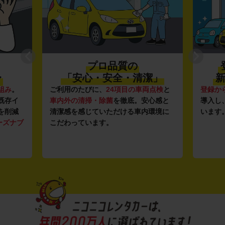
プロ品質の
登録から4年未
「安心・安全・清潔」
新しい車がいっぱ
用のたびに、
24項目の車両点検
と
登録から4年未満の新しいク
外の清掃・除菌
を徹底。安心感と
導入し、快適な車両の提供を
感を感じていただける車内環境に
います。もちろん追加料金は
わっています。