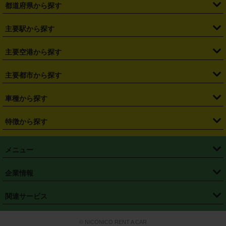
都道府県から探す
・
北海道
・
青森県
・
岩手県
・
宮城県
・
秋田県
・
山形県
主要駅から探す
・
福島県
・
東京都
・
神奈川県
・
埼玉県
・
千葉県
・
茨城県
・
札幌駅
・
仙台駅
・
新宿駅
・
池袋駅
・
渋谷駅
・
東京駅
主要空港から探す
・
栃木県
・
群馬県
・
山梨県
・
愛知県
・
静岡県
・
岐阜県
・
横浜駅
・
川崎駅
・
大宮駅
・
西船橋駅
・
柏駅
・
名古屋駅
・
新千歳空港
・
仙台空港
主要都市から探す
・
長野県
・
新潟県
・
富山県
・
石川県
・
福井県
・
大阪府
・
大阪駅
・
難波駅
・
三宮駅
・
京都駅
・
広島駅
・
博多駅
・
成田空港
・
羽田空港
・
兵庫県
・
京都府
・
滋賀県
・
和歌山県
・
奈良県
・
三重県
・
札幌市
・
仙台市
車種から探す
・
熊本駅
・
那覇空港駅
・
中部国際空港セントレア
・
関西国際空港
・
鳥取県
・
島根県
・
岡山県
・
広島県
・
山口県
・
徳島県
・
千葉市
・
さいたま市
・
軽自動車
・
コンパクトカー
・
ステーションワゴン・セダン
特徴から探す
・
大阪国際空港（伊丹空港）
・
神戸空港
・
香川県
・
愛媛県
・
高知県
・
福岡県
・
佐賀県
・
長崎県
・
横浜市
・
川崎市
・
ミニバン・ワンボックス
・
高級ミニバン・ワンボックス
・
SUV
・
岡山空港
・
徳島空港
・
ハイブリッド
・
宅配レンタカー
・
ETCカードレンタル
・
熊本県
・
大分県
・
宮崎県
・
鹿児島県
・
沖縄県
・
相模原市
・
新潟市
メニュー
・
軽トラック・商用バン
・
福岡空港
・
鹿児島空港
・
長期レンタル
・
深夜時間帯レンタル
・
免責補償プラス
・
静岡市
・
浜松市
・
・
トラック・バン
トップページ
・
はじめての方へ
・
ご利用案内
(タウンエースバン、ライトエースバン等)
企業情報
・
那覇空港
・
パーフェクト補償
・
スタッドレスタイヤ
・
直前予約
・
名古屋市
・
京都市
・
・
トラック・バン
ベストレート保証
・
予約から返却まで
・
・
店舗オリジナル
利用シーン別ガイ
(ハイエースバン・キャラバン等)
・
・
ニコパス(アプリ)
会社概要
・
ニュース
・
国際運転免許証
・
フランチャイズ募集
・
営業時間外返却サービス
・
個人情報保護
関連サービス
・
大阪市
・
堺市
ド
・
・
レッカー搬送サービス
カスタマーハラスメントに対する基本方針
・
神戸市
・
岡山市
・
・
車種・料金
カーリースなら「定額ニコノリパック」
・
店舗を探す
・
キャンペーン
© NICONICO RENT A CAR
・
特定商取引法に基づく表記
・
旅行業約款