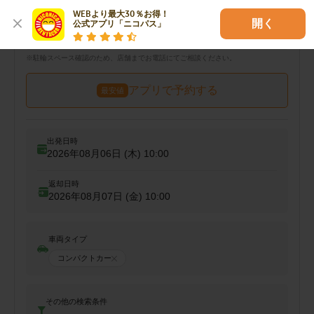
対応サービス
WEBより最大30％お得！

開く
ガソスタ併設
ETCレンタル
カーナビ無料
公式アプリ「ニコパス」
バイク預かり
自転車預かり
車両預かり
※
※
※
駐輪
スペース確認のため、店舗までお電話にてご相談ください。
アプリで予約する
最安値
出発日時
2026年08月06日 (木)
10:00
返却日時
2026年08月07日 (金)
10:00
車両タイプ
コンパクトカー
その他の検索条件