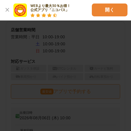
YH南柏店でご予約（空車検索）
WEBより最大30％お得！

開く
公式アプリ「ニコパス」
店舗営業時間
営業時間：
平日
10:00
-
19:00
土
10:00-19:00
日
10:00-19:00
対応サービス
ガソスタ併設
ETCレンタル
カーナビ無料
車両預かり
バイク預かり
自転車預かり
アプリで予約する
最安値
出発日時
2026年08月06日 (木)
10:00
返却日時