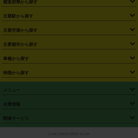
都道府県から探す
・
北海道
・
青森県
・
岩手県
・
宮城県
・
秋田県
・
山形県
主要駅から探す
・
福島県
・
東京都
・
神奈川県
・
埼玉県
・
千葉県
・
茨城県
・
札幌駅
・
仙台駅
・
新宿駅
・
池袋駅
・
渋谷駅
・
東京駅
主要空港から探す
・
栃木県
・
群馬県
・
山梨県
・
愛知県
・
静岡県
・
岐阜県
・
横浜駅
・
川崎駅
・
大宮駅
・
西船橋駅
・
柏駅
・
名古屋駅
・
新千歳空港
・
仙台空港
主要都市から探す
・
長野県
・
新潟県
・
富山県
・
石川県
・
福井県
・
大阪府
・
大阪駅
・
難波駅
・
三宮駅
・
京都駅
・
広島駅
・
博多駅
・
成田空港
・
羽田空港
・
兵庫県
・
京都府
・
滋賀県
・
和歌山県
・
奈良県
・
三重県
・
札幌市
・
仙台市
車種から探す
・
熊本駅
・
那覇空港駅
・
中部国際空港セントレア
・
関西国際空港
・
鳥取県
・
島根県
・
岡山県
・
広島県
・
山口県
・
徳島県
・
千葉市
・
さいたま市
・
軽自動車
・
コンパクトカー
・
ステーションワゴン・セダン
特徴から探す
・
大阪国際空港（伊丹空港）
・
神戸空港
・
香川県
・
愛媛県
・
高知県
・
福岡県
・
佐賀県
・
長崎県
・
横浜市
・
川崎市
・
ミニバン・ワンボックス
・
高級ミニバン・ワンボックス
・
SUV
・
岡山空港
・
徳島空港
・
ハイブリッド
・
宅配レンタカー
・
ETCカードレンタル
・
熊本県
・
大分県
・
宮崎県
・
鹿児島県
・
沖縄県
・
相模原市
・
新潟市
メニュー
・
軽トラック・商用バン
・
福岡空港
・
鹿児島空港
・
長期レンタル
・
深夜時間帯レンタル
・
免責補償プラス
・
静岡市
・
浜松市
・
・
トラック・バン
トップページ
・
はじめての方へ
・
ご利用案内
(タウンエースバン、ライトエースバン等)
企業情報
・
那覇空港
・
パーフェクト補償
・
スタッドレスタイヤ
・
直前予約
・
名古屋市
・
京都市
・
・
トラック・バン
ベストレート保証
・
予約から返却まで
・
・
店舗オリジナル
利用シーン別ガイ
(ハイエースバン・キャラバン等)
・
・
ニコパス(アプリ)
会社概要
・
ニュース
・
国際運転免許証
・
フランチャイズ募集
・
営業時間外返却サービス
・
個人情報保護
関連サービス
・
大阪市
・
堺市
ド
・
・
レッカー搬送サービス
カスタマーハラスメントに対する基本方針
・
神戸市
・
岡山市
・
・
車種・料金
カーリースなら「定額ニコノリパック」
・
店舗を探す
・
キャンペーン
© NICONICO RENT A CAR
・
特定商取引法に基づく表記
・
旅行業約款