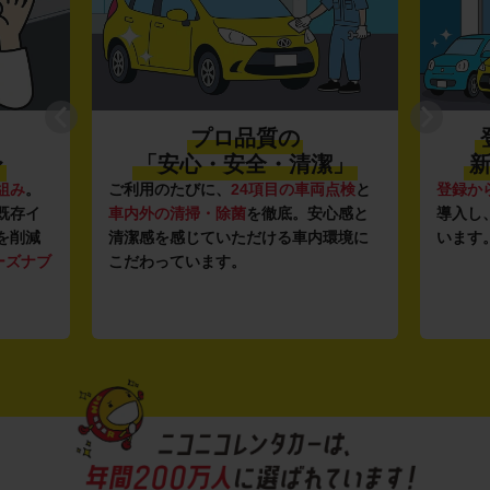
プロ品質の
〜
「安心・安全・清潔」
新
組み
。
ご利用のたびに、
24項目の車両点検
と
登録か
既存イ
車内外の清掃・除菌
を徹底。安心感と
導入し
を削減
清潔感を感じていただける車内環境に
います
ーズナブ
こだわっています。