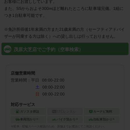
お客様にお渡ししています。

また、SSからおよそ300mほど離れたところに駐車場完備。1組に
つき1台駐車可能です。

※免許所得後1年未満の方また21歳未満の方（セーフティアドバイ
ザーが同乗する方は除く）への貸し出しは行っておりません。
茂原大芝店でご予約（空車検索）
店舗営業時間
営業時間：
平日
08:00
-
22:00
土
08:00-22:00
日
08:00-22:00
対応サービス
ガソスタ併設
ETCレンタル
カーナビ無料
車両預かり
バイク預かり
自転車預かり
※
※
※
※
駐車・駐輪
スペース確認のため、店舗までお電話にてご相談ください。