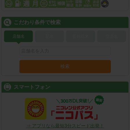
こだわり条件で検索
店舗名
駅名
新幹線名
空港名
検索
スマートフォン
⇒ アプリなら最短3分スピード出発！