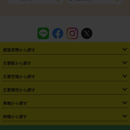
都道府県から探す
・
北海道
・
青森県
・
岩手県
・
宮城県
・
秋田県
・
山形県
主要駅から探す
・
福島県
・
東京都
・
神奈川県
・
埼玉県
・
千葉県
・
茨城県
・
札幌駅
・
仙台駅
・
新宿駅
・
池袋駅
・
渋谷駅
・
東京駅
主要空港から探す
・
栃木県
・
群馬県
・
山梨県
・
愛知県
・
静岡県
・
岐阜県
・
横浜駅
・
川崎駅
・
大宮駅
・
西船橋駅
・
柏駅
・
名古屋駅
・
新千歳空港
・
仙台空港
主要都市から探す
・
長野県
・
新潟県
・
富山県
・
石川県
・
福井県
・
大阪府
・
大阪駅
・
難波駅
・
三宮駅
・
京都駅
・
広島駅
・
博多駅
・
成田空港
・
羽田空港
・
兵庫県
・
京都府
・
滋賀県
・
和歌山県
・
奈良県
・
三重県
・
札幌市
・
仙台市
車種から探す
・
熊本駅
・
那覇空港駅
・
中部国際空港セントレア
・
関西国際空港
・
鳥取県
・
島根県
・
岡山県
・
広島県
・
山口県
・
徳島県
・
千葉市
・
さいたま市
・
軽自動車
・
コンパクトカー
・
ステーションワゴン・セダン
特徴から探す
・
大阪国際空港（伊丹空港）
・
神戸空港
・
香川県
・
愛媛県
・
高知県
・
福岡県
・
佐賀県
・
長崎県
・
横浜市
・
川崎市
・
ミニバン・ワンボックス
・
高級ミニバン・ワンボックス
・
SUV
・
岡山空港
・
徳島空港
・
ハイブリッド
・
宅配レンタカー
・
ETCカードレンタル
・
熊本県
・
大分県
・
宮崎県
・
鹿児島県
・
沖縄県