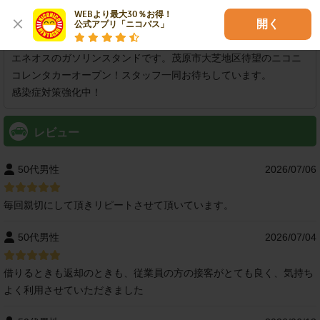
可
WEBより最大30％お得！

開く
公式アプリ「ニコパス」
店舗紹介
エネオスのガソリンスタンドです。茂原市大芝地区待望のニコニ
コレンタカーオープン！スタッフ一同お待ちしています。

感染症対策強化中！
レビュー
50代男性
2026/07/06
毎回親切にして頂きリピートさせて頂いています。
50代男性
2026/07/04
借りるときも返却のときも、従業員の方の接客がとても良く、気持ち
よく利用させていただきました