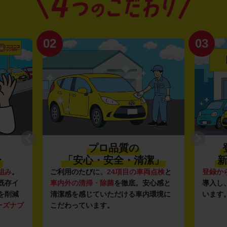
02
03
プロ品質の
〜
「安心・安全・清潔」
新
組み
。
ご利用のたびに、
24項目の車両点検
と
登録か
既存イ
車内外の清掃・除菌
を徹底。安心感と
導入し
を削減
清潔感を感じていただける車内環境に
います
ーズナブ
こだわっています。