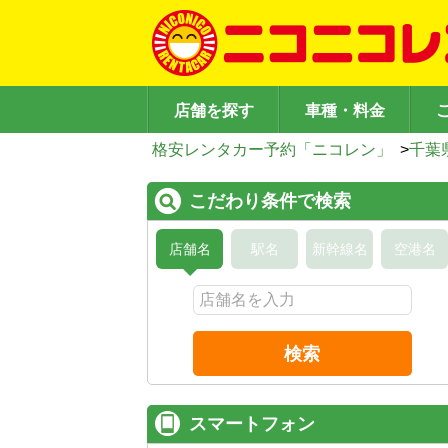
店舗を探す
車種・料金
格安レンタカー予約「ニコレン」
>
千葉
こだわり条件で検索
店舗名
駅名
新幹線名
空港名
検索
スマートフォン