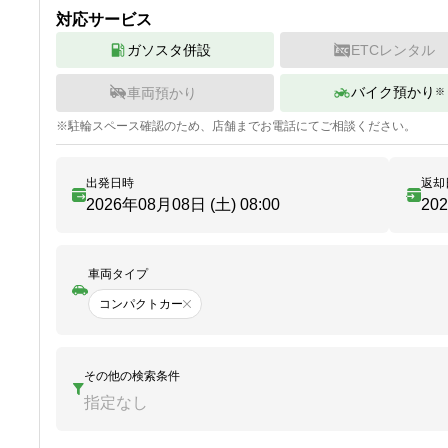
対応サービス
ガソスタ併設
ETCレンタル
バイク預かり
車両預かり
※
※
駐輪
スペース確認のため、店舗までお電話にてご相談ください。
出発日時
返却
2026年08月08日 (土)
08:00
20
車両タイプ
コンパクトカー
その他の検索条件
指定なし