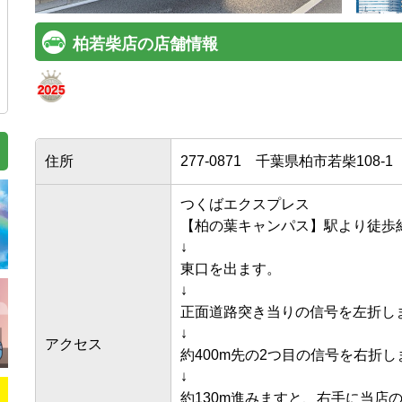
柏若柴店の店舗情報
住所
277-0871
千葉県柏市若柴108-1
つくばエクスプレス

【柏の葉キャンパス】駅より徒歩約1
↓

東口を出ます。

↓

正面道路突き当りの信号を左折します
↓

アクセス
約400m先の2つ目の信号を右折しま
↓

約130m進みますと、右手に当店のE