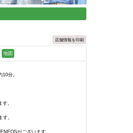
店舗情報を印刷
地図
0分。

。

す。

NEOSがございます。
