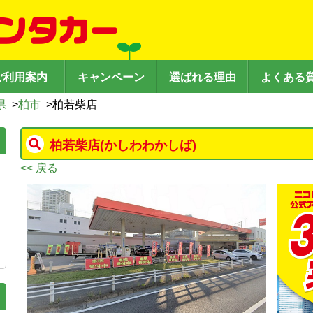
ご利用案内
キャンペーン
選ばれる理由
よくある
県
>
柏市
>
柏若柴店
柏若柴店
(かしわわかしば)
<< 戻る