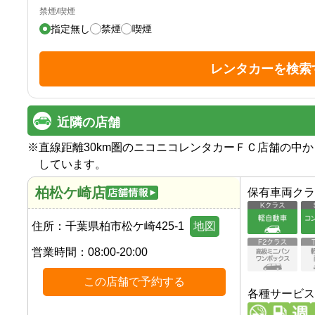
禁煙/喫煙
指定無し
禁煙
喫煙
レンタカーを検索
近隣の店舗
※
直線距離30km圏のニコニコレンタカーＦＣ店舗の中
しています。
柏松ケ崎店
保有車両クラ
住所：
千葉県柏市松ケ崎425-1
地図
営業時間：
08:00-20:00
この店舗で予約する
各種サービス