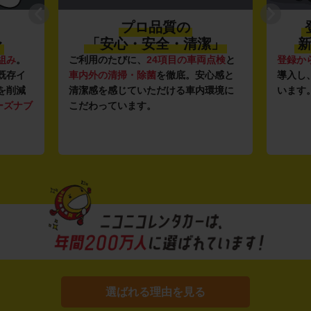
プロ品質の
〜
「安心・安全・清潔」
新
組み
。
ご利用のたびに、
24項目の車両点検
と
登録か
既存イ
車内外の清掃・除菌
を徹底。安心感と
導入し
を削減
清潔感を感じていただける車内環境に
います
ーズナブ
こだわっています。
選ばれる理由を見る