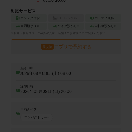
日
08:00-20:00
対応サービス
ガソスタ併設
ETCレンタル
カーナビ無料
車両預かり
バイク預かり
自転車預かり
※
※
※
※
駐車・駐輪
スペース確認のため、店舗までお電話にてご相談ください。
アプリで予約する
最安値
出発日時
2026年08月08日 (土)
08:00
返却日時
2026年08月09日 (日)
20:00
車両タイプ
コンパクトカー