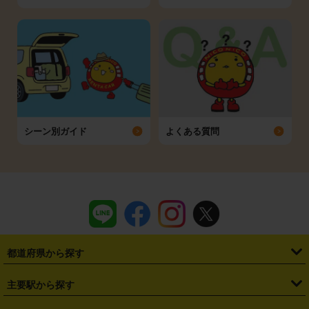
シーン別ガイド
よくある質問
都道府県から探す
・
北海道
・
青森県
・
岩手県
・
宮城県
・
秋田県
・
山形県
主要駅から探す
・
福島県
・
東京都
・
神奈川県
・
埼玉県
・
千葉県
・
茨城県