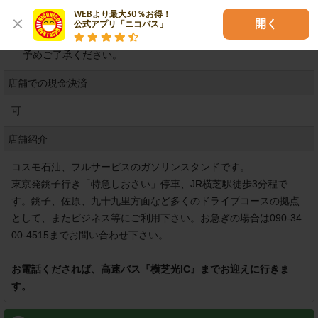
WEBより最大30％お得！

開く
公式アプリ「ニコパス」
※
上記カードでも事情によりご利用できない場合もございます。
予めご了承ください。
店舗での現金決済
可
店舗紹介
コスモ石油、フルサービスのガソリンスタンドです。

東京発銚子行き「特急しおさい」停車、JR横芝駅徒歩3分程で
す。銚子、佐原、九十九里方面など多くのドライブコースの拠点
として、またビジネス等にご利用下さい。お急ぎの場合は090-34
00-4515までお問い合わせ下さい。

お電話くだされば、高速バス『横芝光IC』までお迎えに行きま
す。