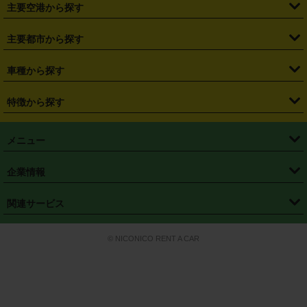
・
札幌駅
・
仙台駅
・
新宿駅
・
池袋駅
・
渋谷駅
・
東京駅
主要空港から探す
・
栃木県
・
群馬県
・
山梨県
・
愛知県
・
静岡県
・
岐阜県
・
横浜駅
・
川崎駅
・
大宮駅
・
西船橋駅
・
柏駅
・
名古屋駅
・
新千歳空港
・
仙台空港
主要都市から探す
・
長野県
・
新潟県
・
富山県
・
石川県
・
福井県
・
大阪府
・
大阪駅
・
難波駅
・
三宮駅
・
京都駅
・
広島駅
・
博多駅
・
成田空港
・
羽田空港
・
兵庫県
・
京都府
・
滋賀県
・
和歌山県
・
奈良県
・
三重県
・
札幌市
・
仙台市
車種から探す
・
熊本駅
・
那覇空港駅
・
中部国際空港セントレア
・
関西国際空港
・
鳥取県
・
島根県
・
岡山県
・
広島県
・
山口県
・
徳島県
・
千葉市
・
さいたま市
・
軽自動車
・
コンパクトカー
・
ステーションワゴン・セダン
特徴から探す
・
大阪国際空港（伊丹空港）
・
神戸空港
・
香川県
・
愛媛県
・
高知県
・
福岡県
・
佐賀県
・
長崎県
・
横浜市
・
川崎市
・
ミニバン・ワンボックス
・
高級ミニバン・ワンボックス
・
SUV
・
岡山空港
・
徳島空港
・
ハイブリッド
・
宅配レンタカー
・
ETCカードレンタル
・
熊本県
・
大分県
・
宮崎県
・
鹿児島県
・
沖縄県
・
相模原市
・
新潟市
メニュー
・
軽トラック・商用バン
・
福岡空港
・
鹿児島空港
・
長期レンタル
・
深夜時間帯レンタル
・
免責補償プラス
・
静岡市
・
浜松市
・
・
トラック・バン
トップページ
・
はじめての方へ
・
ご利用案内
(タウンエースバン、ライトエースバン等)
企業情報
・
那覇空港
・
パーフェクト補償
・
スタッドレスタイヤ
・
直前予約
・
名古屋市
・
京都市
・
・
トラック・バン
ベストレート保証
・
予約から返却まで
・
・
店舗オリジナル
利用シーン別ガイ
(ハイエースバン・キャラバン等)
・
・
ニコパス(アプリ)
会社概要
・
ニュース
・
国際運転免許証
・
フランチャイズ募集
・
営業時間外返却サービス
・
個人情報保護
関連サービス
・
大阪市
・
堺市
ド
・
・
レッカー搬送サービス
カスタマーハラスメントに対する基本方針
・
神戸市
・
岡山市
・
・
車種・料金
カーリースなら「定額ニコノリパック」
・
店舗を探す
・
キャンペーン
© NICONICO RENT A CAR
・
特定商取引法に基づく表記
・
旅行業約款
・
広島市
・
北九州市
・
・
会員特典
超短期カーリースの「ニコリース」
・
選ばれる理由
・
安心・安全への取
り組み
・
福岡市
・
熊本市
・
清潔・快適な車内
・
徹底した車両点検
・
新しいクルマ