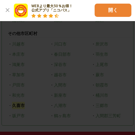
WEBより最大30％お得！

・
西区
・
北区
・
見沼区
開く
公式アプリ「ニコパス」
・
浦和区
・
南区
・
緑区
その他市区町村
・
川越市
・
川口市
・
所沢市
・
本庄市
・
春日部市
・
羽生市
・
鴻巣市
・
深谷市
・
上尾市
・
草加市
・
越谷市
・
蕨市
・
戸田市
・
入間市
・
朝霞市
・
和光市
・
新座市
・
桶川市
・
久喜市
・
八潮市
・
三郷市
・
坂戸市
・
鶴ヶ島市
・
入間郡三芳町