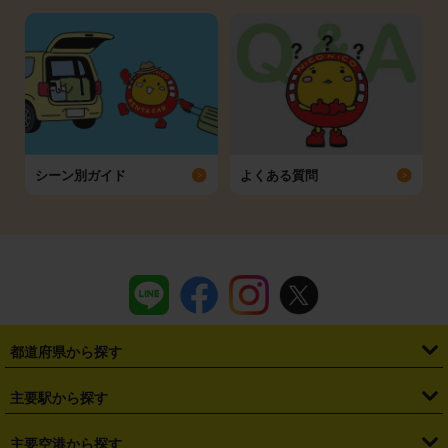
シーン別ガイド
よくある質問
都道府県から探す
・
北海道
・
青森県
・
岩手県
・
宮城県
・
秋田県
・
山形県
主要駅から探す
・
福島県
・
東京都
・
神奈川県
・
埼玉県
・
千葉県
・
茨城県
・
札幌駅
・
仙台駅
・
新宿駅
・
池袋駅
・
渋谷駅
・
東京駅
主要空港から探す