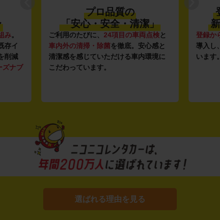
プロ品質の
〜
「安心・安全・清潔」
新
組み
。
ご利用のたびに、
24項目の車両点検
と
登録か
既存イ
車内外の清掃・除菌
を徹底。安心感と
導入し
を削減
清潔感を感じていただける車内環境に
います
ーズナブ
こだわっています。
選ばれる理由を見る