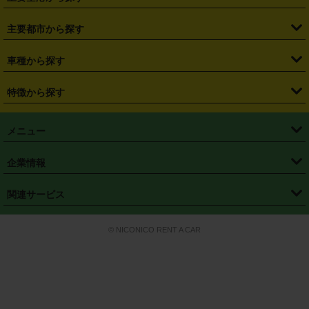
・
栃木県
・
群馬県
・
山梨県
・
愛知県
・
静岡県
・
岐阜県
・
横浜駅
・
川崎駅
・
大宮駅
・
西船橋駅
・
柏駅
・
名古屋駅
・
新千歳空港
・
仙台空港
主要都市から探す
・
長野県
・
新潟県
・
富山県
・
石川県
・
福井県
・
大阪府
・
大阪駅
・
難波駅
・
三宮駅
・
京都駅
・
広島駅
・
博多駅
・
成田空港
・
羽田空港
・
兵庫県
・
京都府
・
滋賀県
・
和歌山県
・
奈良県
・
三重県
・
札幌市
・
仙台市
車種から探す
・
熊本駅
・
那覇空港駅
・
中部国際空港セントレア
・
関西国際空港
・
鳥取県
・
島根県
・
岡山県
・
広島県
・
山口県
・
徳島県
・
千葉市
・
さいたま市
・
軽自動車
・
コンパクトカー
・
ステーションワゴン・セダン
特徴から探す
・
大阪国際空港（伊丹空港）
・
神戸空港
・
香川県
・
愛媛県
・
高知県
・
福岡県
・
佐賀県
・
長崎県
・
横浜市
・
川崎市
・
ミニバン・ワンボックス
・
高級ミニバン・ワンボックス
・
SUV
・
岡山空港
・
徳島空港
・
ハイブリッド
・
宅配レンタカー
・
ETCカードレンタル
・
熊本県
・
大分県
・
宮崎県
・
鹿児島県
・
沖縄県
・
相模原市
・
新潟市
メニュー
・
軽トラック・商用バン
・
福岡空港
・
鹿児島空港
・
長期レンタル
・
深夜時間帯レンタル
・
免責補償プラス
・
静岡市
・
浜松市
・
・
トラック・バン
トップページ
・
はじめての方へ
・
ご利用案内
(タウンエースバン、ライトエースバン等)
企業情報
・
那覇空港
・
パーフェクト補償
・
スタッドレスタイヤ
・
直前予約
・
名古屋市
・
京都市
・
・
トラック・バン
ベストレート保証
・
予約から返却まで
・
・
店舗オリジナル
利用シーン別ガイ
(ハイエースバン・キャラバン等)
・
・
ニコパス(アプリ)
会社概要
・
ニュース
・
国際運転免許証
・
フランチャイズ募集
・
営業時間外返却サービス
・
個人情報保護
関連サービス
・
大阪市
・
堺市
ド
・
・
レッカー搬送サービス
カスタマーハラスメントに対する基本方針
・
神戸市
・
岡山市
・
・
車種・料金
カーリースなら「定額ニコノリパック」
・
店舗を探す
・
キャンペーン
© NICONICO RENT A CAR
・
特定商取引法に基づく表記
・
旅行業約款
・
広島市
・
北九州市
・
・
会員特典
超短期カーリースの「ニコリース」
・
選ばれる理由
・
安心・安全への取
り組み
・
福岡市
・
熊本市
・
清潔・快適な車内
・
徹底した車両点検
・
新しいクルマ
空間