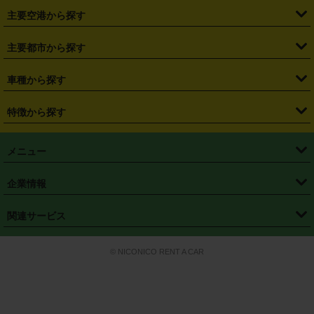
・
札幌駅
・
仙台駅
・
新宿駅
・
池袋駅
・
渋谷駅
・
東京駅
主要空港から探す
・
栃木県
・
群馬県
・
山梨県
・
愛知県
・
静岡県
・
岐阜県
・
横浜駅
・
川崎駅
・
大宮駅
・
西船橋駅
・
柏駅
・
名古屋駅
・
新千歳空港
・
仙台空港
主要都市から探す
・
長野県
・
新潟県
・
富山県
・
石川県
・
福井県
・
大阪府
・
大阪駅
・
難波駅
・
三宮駅
・
京都駅
・
広島駅
・
博多駅
・
成田空港
・
羽田空港
・
兵庫県
・
京都府
・
滋賀県
・
和歌山県
・
奈良県
・
三重県
・
札幌市
・
仙台市
車種から探す
・
熊本駅
・
那覇空港駅
・
中部国際空港セントレア
・
関西国際空港
・
鳥取県
・
島根県
・
岡山県
・
広島県
・
山口県
・
徳島県
・
千葉市
・
さいたま市
・
軽自動車
・
コンパクトカー
・
ステーションワゴン・セダン
特徴から探す
・
大阪国際空港（伊丹空港）
・
神戸空港
・
香川県
・
愛媛県
・
高知県
・
福岡県
・
佐賀県
・
長崎県
・
横浜市
・
川崎市
・
ミニバン・ワンボックス
・
高級ミニバン・ワンボックス
・
SUV
・
岡山空港
・
徳島空港
・
ハイブリッド
・
宅配レンタカー
・
ETCカードレンタル
・
熊本県
・
大分県
・
宮崎県
・
鹿児島県
・
沖縄県
・
相模原市
・
新潟市
メニュー
・
軽トラック・商用バン
・
福岡空港
・
鹿児島空港
・
長期レンタル
・
深夜時間帯レンタル
・
免責補償プラス
・
静岡市
・
浜松市
・
・
トラック・バン
トップページ
・
はじめての方へ
・
ご利用案内
(タウンエースバン、ライトエースバン等)
企業情報
・
那覇空港
・
パーフェクト補償
・
スタッドレスタイヤ
・
直前予約
・
名古屋市
・
京都市
・
・
トラック・バン
ベストレート保証
・
予約から返却まで
・
・
店舗オリジナル
利用シーン別ガイ
(ハイエースバン・キャラバン等)
・
・
ニコパス(アプリ)
会社概要
・
ニュース
・
国際運転免許証
・
フランチャイズ募集
・
営業時間外返却サービス
・
個人情報保護
関連サービス
・
大阪市
・
堺市
ド
・
・
レッカー搬送サービス
カスタマーハラスメントに対する基本方針
・
神戸市
・
岡山市
・
・
車種・料金
カーリースなら「定額ニコノリパック」
・
店舗を探す
・
キャンペーン
© NICONICO RENT A CAR
・
特定商取引法に基づく表記
・
旅行業約款
・
広島市
・
北九州市
・
・
会員特典
超短期カーリースの「ニコリース」
・
選ばれる理由
・
安心・安全への取
り組み
・
福岡市
・
熊本市
・
清潔・快適な車内
・
徹底した車両点検
・
新しいクルマ