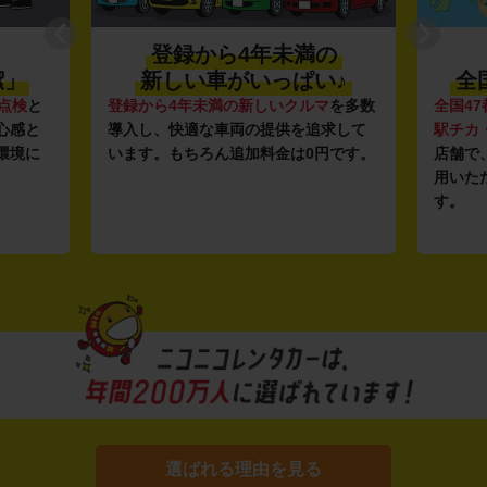
登録から4年未満の
潔」
新しい車がいっぱい♪
全
点検
と
登録から4年未満の新しいクルマ
を多数
全国47
心感と
導入し、快適な車両の提供を追求して
駅チカ
環境に
います。もちろん追加料金は0円です。
店舗で
用いた
す。
選ばれる理由を見る