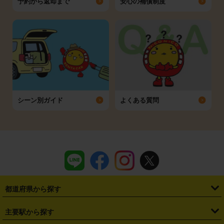
予約から返却まで
安心の補償制度
シーン別ガイド
よくある質問
都道府県から探す
・
北海道
・
青森県
・
岩手県
・
宮城県
・
秋田県
・
山形県
主要駅から探す
・
福島県
・
東京都
・
神奈川県
・
埼玉県
・
千葉県
・
茨城県