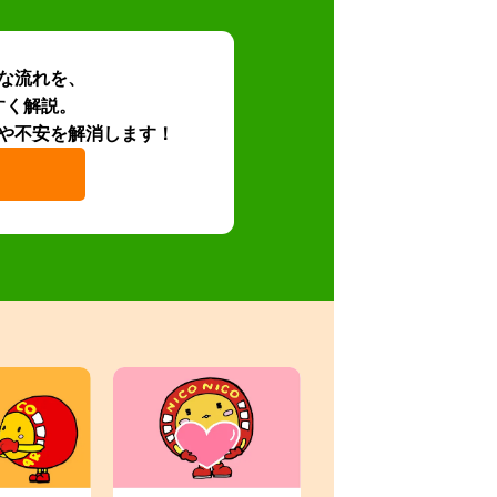
な流れを、
すく解説。
や不安を解消します！