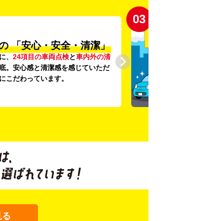
03
の
「安心・安全・清潔」
に、
24項目の車両点検
と
車内外の清
底。安心感と清潔感を感じていただ
にこだわっています。
見る