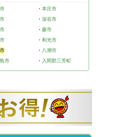
市
・
本庄市
市
・
深谷市
市
・
蕨市
市
・
和光市
市
・
八潮市
島市
・
入間郡三芳町