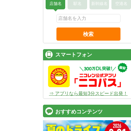
店舗名
駅名
新幹線名
空港名
検索
スマートフォン
⇒ アプリなら最短3分スピード出発！
おすすめコンテンツ