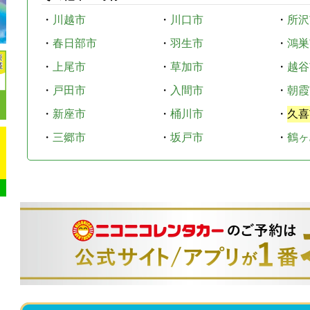
・
川越市
・
川口市
・
所沢
・
春日部市
・
羽生市
・
鴻巣
・
上尾市
・
草加市
・
越谷
・
戸田市
・
入間市
・
朝霞
・
新座市
・
桶川市
・
久喜
・
三郷市
・
坂戸市
・
鶴ヶ