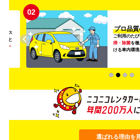
02
円〜
プロ品質
リンス
ご利用のたび
ること
掃・除菌
を徹
う
リー
ける車内環境
選ばれる理由を