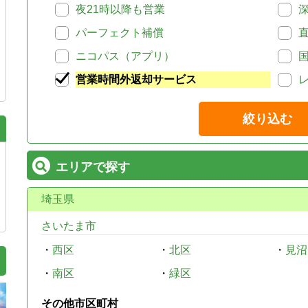
夜21時以降も営業
パーフェクト補償
ニコパス（アプリ）
営業時間外返却サービス
絞り込む
エリアで探す
埼玉県
さいたま市
・
西区
・
北区
・
見沼
・
南区
・
緑区
その他市区町村