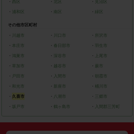
・
西区
・
北区
・
見沼区
・
浦和区
・
南区
・
緑区
その他市区町村
・
川越市
・
川口市
・
所沢市
・
本庄市
・
春日部市
・
羽生市
・
鴻巣市
・
深谷市
・
上尾市
・
草加市
・
越谷市
・
蕨市
・
戸田市
・
入間市
・
朝霞市
・
和光市
・
新座市
・
桶川市
・
久喜市
・
八潮市
・
三郷市
・
坂戸市
・
鶴ヶ島市
・
入間郡三芳町