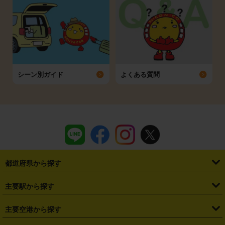
シーン別ガイド
よくある質問
都道府県から探す
・
北海道
・
青森県
・
岩手県
・
宮城県
・
秋田県
・
山形県
主要駅から探す
・
福島県
・
東京都
・
神奈川県
・
埼玉県
・
千葉県
・
茨城県
・
札幌駅
・
仙台駅
・
新宿駅
・
池袋駅
・
渋谷駅
・
東京駅
主要空港から探す
・
栃木県
・
群馬県
・
山梨県
・
愛知県
・
静岡県
・
岐阜県
・
横浜駅
・
川崎駅
・
大宮駅
・
西船橋駅
・
柏駅
・
名古屋駅