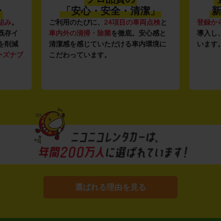
〜
「安心・安全・清潔」
新
組み
。
ご利用のたびに、
24項目の車両点検
と
登録か
既存イ
車内外の清掃・除菌
を徹底。安心感と
導入し
を削減
清潔感を感じていただける車内環境に
います
ーズナブ
こだわっています。
選ばれる理由を見る