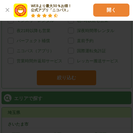
給油可能
ETCレンタル
WEBより最大30％お得！

開く
公式アプリ「ニコパス」
宅配レンタカー
ウィークリーレンタル
マンスリーレンタル
朝7時以前も営業
夜21時以降も営業
深夜時間帯レンタル
パーフェクト補償
直前予約
ニコパス（アプリ）
国際運転免許証
営業時間外返却サービス
レッカー搬送サービス
絞り込む
エリアで探す
埼玉県
さいたま市