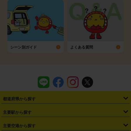
シーン別ガイド
よくある質問
都道府県から探す
・
北海道
・
青森県
・
岩手県
・
宮城県
・
秋田県
・
山形県
主要駅から探す
・
福島県
・
東京都
・
神奈川県
・
埼玉県
・
千葉県
・
茨城県
・
札幌駅
・
仙台駅
・
新宿駅
・
池袋駅
・
渋谷駅
・
東京駅
主要空港から探す
・
栃木県
・
群馬県
・
山梨県
・
愛知県
・
静岡県
・
岐阜県