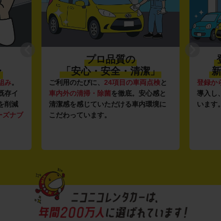
プロ品質の
〜
「安心・安全・清潔」
新
組み
。
ご利用のたびに、
24項目の車両点検
と
登録か
既存イ
車内外の清掃・除菌
を徹底。安心感と
導入し
を削減
清潔感を感じていただける車内環境に
います
ーズナブ
こだわっています。