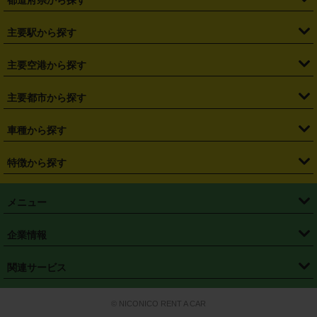
・
北海道
・
青森県
・
岩手県
・
宮城県
・
秋田県
・
山形県
主要駅から探す
・
福島県
・
東京都
・
神奈川県
・
埼玉県
・
千葉県
・
茨城県
・
札幌駅
・
仙台駅
・
新宿駅
・
池袋駅
・
渋谷駅
・
東京駅
主要空港から探す
・
栃木県
・
群馬県
・
山梨県
・
愛知県
・
静岡県
・
岐阜県
・
横浜駅
・
川崎駅
・
大宮駅
・
西船橋駅
・
柏駅
・
名古屋駅
・
新千歳空港
・
仙台空港
主要都市から探す
・
長野県
・
新潟県
・
富山県
・
石川県
・
福井県
・
大阪府
・
大阪駅
・
難波駅
・
三宮駅
・
京都駅
・
広島駅
・
博多駅
・
成田空港
・
羽田空港
・
兵庫県
・
京都府
・
滋賀県
・
和歌山県
・
奈良県
・
三重県
・
札幌市
・
仙台市
車種から探す
・
熊本駅
・
那覇空港駅
・
中部国際空港セントレア
・
関西国際空港
・
鳥取県
・
島根県
・
岡山県
・
広島県
・
山口県
・
徳島県
・
千葉市
・
さいたま市
・
軽自動車
・
コンパクトカー
・
ステーションワゴン・セダン
特徴から探す
・
大阪国際空港（伊丹空港）
・
神戸空港
・
香川県
・
愛媛県
・
高知県
・
福岡県
・
佐賀県
・
長崎県
・
横浜市
・
川崎市
・
ミニバン・ワンボックス
・
高級ミニバン・ワンボックス
・
SUV
・
岡山空港
・
徳島空港
・
ハイブリッド
・
宅配レンタカー
・
ETCカードレンタル
・
熊本県
・
大分県
・
宮崎県
・
鹿児島県
・
沖縄県
・
相模原市
・
新潟市
メニュー
・
軽トラック・商用バン
・
福岡空港
・
鹿児島空港
・
長期レンタル
・
深夜時間帯レンタル
・
免責補償プラス
・
静岡市
・
浜松市
・
・
トラック・バン
トップページ
・
はじめての方へ
・
ご利用案内
(タウンエースバン、ライトエースバン等)
企業情報
・
那覇空港
・
パーフェクト補償
・
スタッドレスタイヤ
・
直前予約
・
名古屋市
・
京都市
・
・
トラック・バン
ベストレート保証
・
予約から返却まで
・
・
店舗オリジナル
利用シーン別ガイ
(ハイエースバン・キャラバン等)
・
・
ニコパス(アプリ)
会社概要
・
ニュース
・
国際運転免許証
・
フランチャイズ募集
・
営業時間外返却サービス
・
個人情報保護
関連サービス
・
大阪市
・
堺市
ド
・
・
レッカー搬送サービス
カスタマーハラスメントに対する基本方針
・
神戸市
・
岡山市
・
・
車種・料金
カーリースなら「定額ニコノリパック」
・
店舗を探す
・
キャンペーン
© NICONICO RENT A CAR
・
特定商取引法に基づく表記
・
旅行業約款
・
広島市
・
北九州市
・
・
会員特典
超短期カーリースの「ニコリース」
・
選ばれる理由
・
安心・安全への取