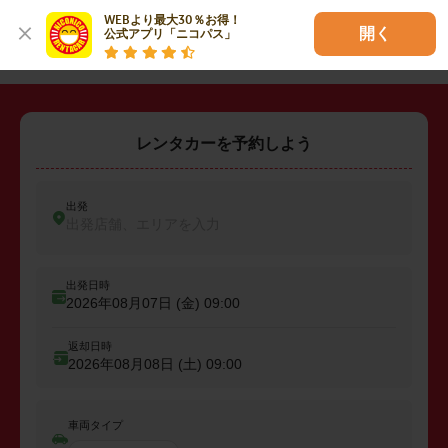
WEBより最大30％お得！

・
坂戸市
・
鶴ヶ島市
・
入間郡三芳町
開く
公式アプリ「ニコパス」
レンタカーを予約しよう
出発
出発店舗、エリアを入力
出発日時
2026年08月07日 (金)
09:00
返却日時
2026年08月08日 (土)
09:00
車両タイプ